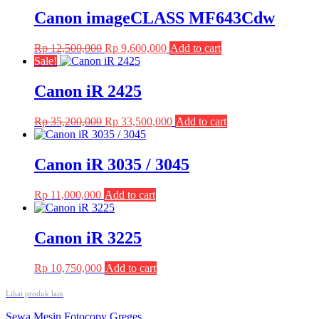
Canon imageCLASS MF643Cdw
Original
Current
Rp
12,500,000
Rp
9,600,000
Add to cart
price
price
Sale!
was:
is:
Rp 12,500,000.
Rp 9,600,000.
Canon iR 2425
Original
Current
Rp
35,200,000
Rp
33,500,000
Add to cart
price
price
was:
is:
Rp 35,200,000.
Rp 33,500,000.
Canon iR 3035 / 3045
Rp
11,000,000
Add to cart
Canon iR 3225
Rp
10,750,000
Add to cart
Lihat produk lain
Post
Sewa Mesin Fotocopy Greges