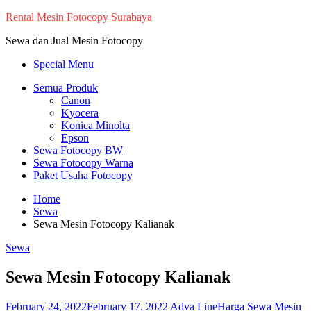
Skip
Rental Mesin Fotocopy Surabaya
to
Sewa dan Jual Mesin Fotocopy
content
Special Menu
Semua Produk
Canon
Kyocera
Konica Minolta
Epson
Sewa Fotocopy BW
Sewa Fotocopy Warna
Paket Usaha Fotocopy
Home
Sewa
Sewa Mesin Fotocopy Kalianak
Sewa
Sewa Mesin Fotocopy Kalianak
February 24, 2022
February 17, 2022
Adva Line
Harga Sewa Mesin