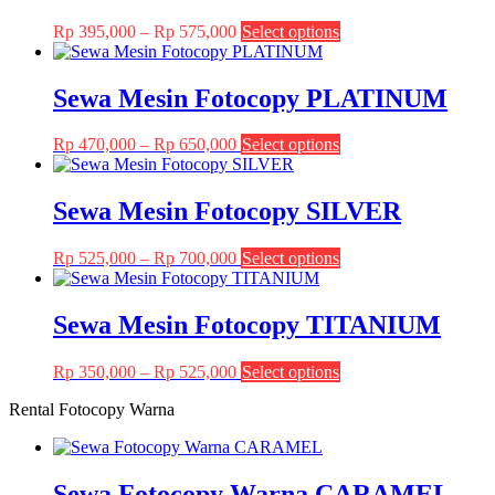
Price
This
Rp
395,000
–
Rp
575,000
Select options
range:
product
Rp 395,000
has
through
multiple
Sewa Mesin Fotocopy PLATINUM
Rp 575,000
variants.
The
Price
This
Rp
470,000
–
Rp
650,000
Select options
options
range:
product
may
Rp 470,000
has
be
through
multiple
Sewa Mesin Fotocopy SILVER
chosen
Rp 650,000
variants.
on
The
the
Price
This
Rp
525,000
–
Rp
700,000
Select options
options
product
range:
product
may
page
Rp 525,000
has
be
through
multiple
Sewa Mesin Fotocopy TITANIUM
chosen
Rp 700,000
variants.
on
The
the
Price
This
Rp
350,000
–
Rp
525,000
Select options
options
product
range:
product
may
page
Rental Fotocopy Warna
Rp 350,000
has
be
through
multiple
chosen
Rp 525,000
variants.
on
The
the
Sewa Fotocopy Warna CARAMEL
options