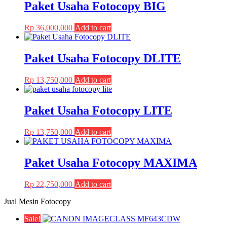
Paket Usaha Fotocopy BIG
options
product
may
page
be
Rp
36,000,000
Add to cart
chosen
on
the
Paket Usaha Fotocopy DLITE
product
page
Rp
13,750,000
Add to cart
Paket Usaha Fotocopy LITE
Rp
13,750,000
Add to cart
Paket Usaha Fotocopy MAXIMA
Rp
22,750,000
Add to cart
Jual Mesin Fotocopy
Sale!