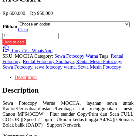
Price
Rp
600,000
–
Rp
950,000
range:
Rp 600,000
Pilihan
through
Clear
Rp 950,000
Sewa
Fotocopy
Add to cart
Warna
Tanya Via WhatsApp
MOCHA
SKU:
MOCHA
Category:
Sewa Fotocopy Warna
Tags:
Rental
quantity
Fotocopy
,
Rental Fotocopy Surabaya
,
Rental Mesin Fotocopy
,
Sewa Fotocopy
,
sewa fotocopy warna
,
Sewa Mesin Fotocopy
Description
Description
Sewa Fotocopy Warna MOCHA, layanan sewa untuk
Kantor/Perusahaan/Instansi/Lembaga ini menggunakan mesin
Canon MF643CDW || Fitur standar Copy/Print dan Scan FULL
COLOR || Speed 21 ppm || Ukuran kertas hingga A4/F4 || Otomatis
Bolak balik (DADF) || Support Network.