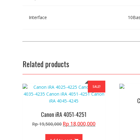
Interface
10Bas
Related products
SALE!
C
Canon iRA 4051-4251
Original
Current
Rp
18,000,000
Rp
19,500,000
price
price
was:
is: