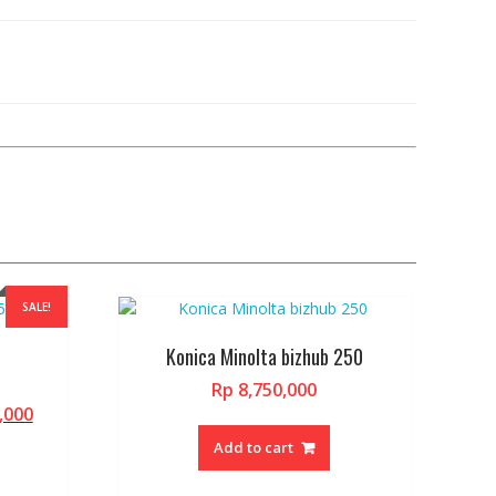
SALE!
Konica Minolta bizhub 250
Rp
8,750,000
Current
,000
price
Add to cart
is:
,000.
Rp 38,000,000.