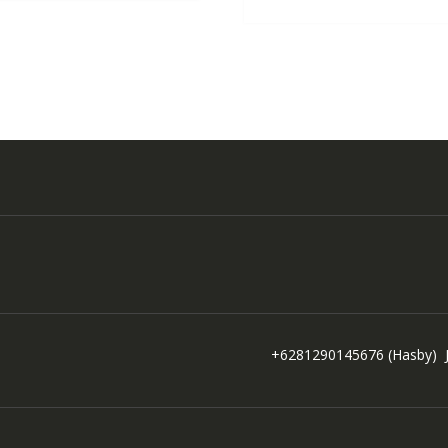
+6281290145676
(Hasby)