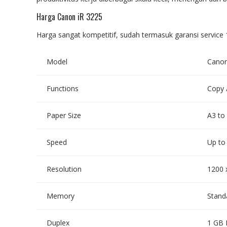
Harga Canon iR 3225
Harga sangat kompetitif, sudah termasuk garansi service 1
Model
Canon
Functions
Copy 
Paper Size
A3 to
Speed
Up to
Resolution
1200 
Memory
Stand
Duplex
1 GB