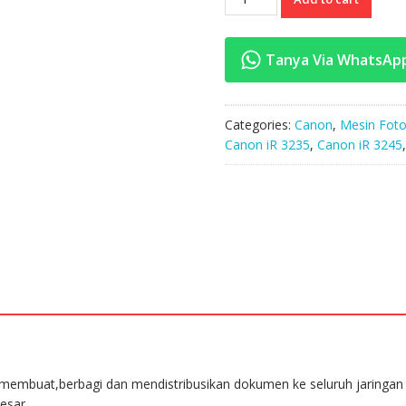
iR
3225
quantity
Tanya Via WhatsAp
Categories:
Canon
,
Mesin Foto
Canon iR 3235
,
Canon iR 3245
buat,berbagi dan mendistribusikan dokumen ke seluruh jaringan 
esar.