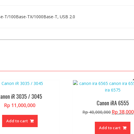
e-T/100Base-TX/1000Base-T, USB 2.0
anon iR 3035 / 3045
Canon iRA 6555
Rp
11,000,000
Original
Rp
38,000
Rp
40,000,000
price
Add to cart
was:
Add to cart
Rp 40,000