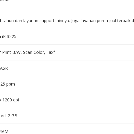
 tahun dan layanan support lainnya. Juga layanan purna jual terbaik d
 iR 3225
/ Print B/W, Scan Color, Fax*
 A5R
 25 ppm
x 1200 dpi
ard: 2 GB
 RAM