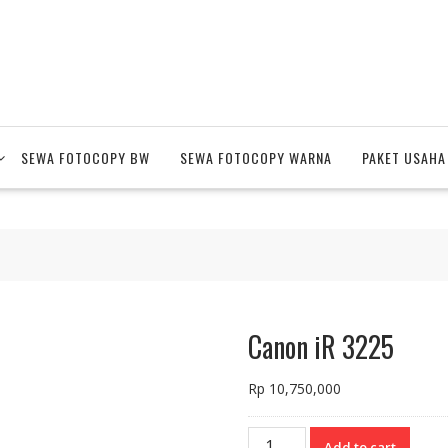
SEWA FOTOCOPY BW
SEWA FOTOCOPY WARNA
PAKET USAHA
Canon iR 3225
Rp
10,750,000
Canon
Add to cart