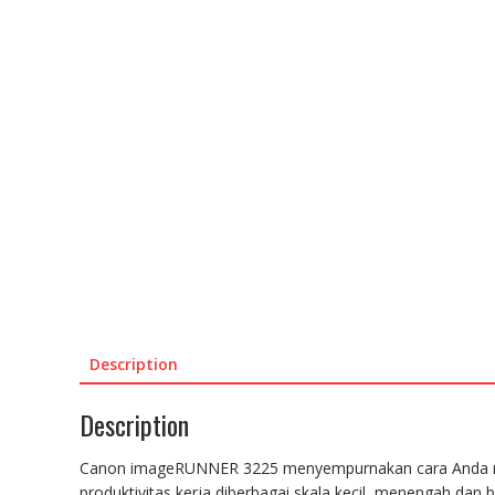
Description
Description
Canon imageRUNNER 3225 menyempurnakan cara Anda mem
produktivitas kerja diberbagai skala kecil, menengah dan b