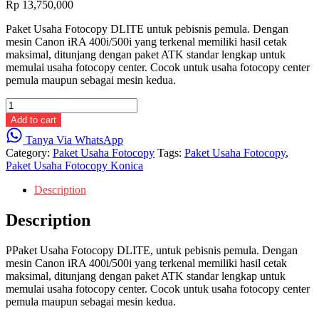
Rp
13,750,000
Paket Usaha Fotocopy DLITE untuk pebisnis pemula. Dengan
mesin Canon iRA 400i/500i yang terkenal memiliki hasil cetak
maksimal, ditunjang dengan paket ATK standar lengkap untuk
memulai usaha fotocopy center. Cocok untuk usaha fotocopy center
pemula maupun sebagai mesin kedua.
Paket
Usaha
Add to cart
Fotocopy
Tanya Via WhatsApp
DLITE
Category:
Paket Usaha Fotocopy
Tags:
Paket Usaha Fotocopy
,
quantity
Paket Usaha Fotocopy Konica
Description
Description
PPaket Usaha Fotocopy DLITE, untuk pebisnis pemula. Dengan
mesin Canon iRA 400i/500i yang terkenal memiliki hasil cetak
maksimal, ditunjang dengan paket ATK standar lengkap untuk
memulai usaha fotocopy center. Cocok untuk usaha fotocopy center
pemula maupun sebagai mesin kedua.