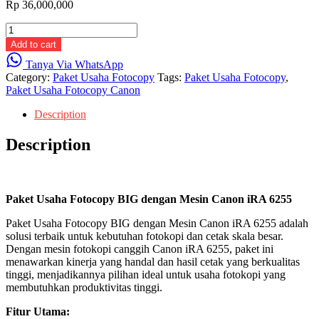
Rp
36,000,000
Paket
Usaha
Add to cart
Fotocopy
Tanya Via WhatsApp
BIG
Category:
Paket Usaha Fotocopy
Tags:
Paket Usaha Fotocopy
,
quantity
Paket Usaha Fotocopy Canon
Description
Description
Paket Usaha Fotocopy BIG dengan Mesin Canon iRA 6255
Paket Usaha Fotocopy BIG dengan Mesin Canon iRA 6255 adalah
solusi terbaik untuk kebutuhan fotokopi dan cetak skala besar.
Dengan mesin fotokopi canggih Canon iRA 6255, paket ini
menawarkan kinerja yang handal dan hasil cetak yang berkualitas
tinggi, menjadikannya pilihan ideal untuk usaha fotokopi yang
membutuhkan produktivitas tinggi.
Fitur Utama: