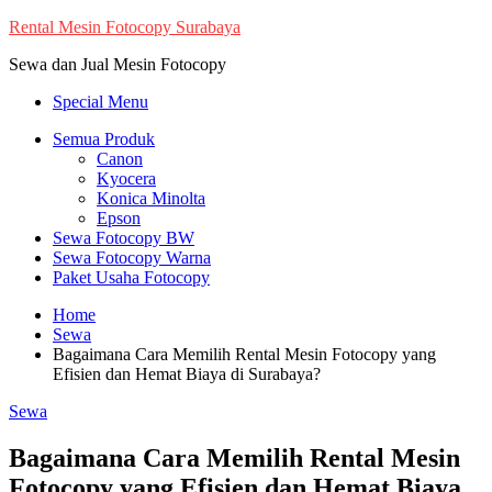
Skip
Rental Mesin Fotocopy Surabaya
to
Sewa dan Jual Mesin Fotocopy
content
Special Menu
Semua Produk
Canon
Kyocera
Konica Minolta
Epson
Sewa Fotocopy BW
Sewa Fotocopy Warna
Paket Usaha Fotocopy
Home
Sewa
Bagaimana Cara Memilih Rental Mesin Fotocopy yang
Efisien dan Hemat Biaya di Surabaya?
Sewa
Bagaimana Cara Memilih Rental Mesin
Fotocopy yang Efisien dan Hemat Biaya