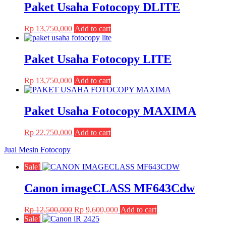
Paket Usaha Fotocopy DLITE
product
page
Rp
13,750,000
Add to cart
Paket Usaha Fotocopy LITE
Rp
13,750,000
Add to cart
Paket Usaha Fotocopy MAXIMA
Rp
22,750,000
Add to cart
Jual Mesin Fotocopy
Sale!
Canon imageCLASS MF643Cdw
Original
Current
Rp
12,500,000
Rp
9,600,000
Add to cart
price
price
Sale!