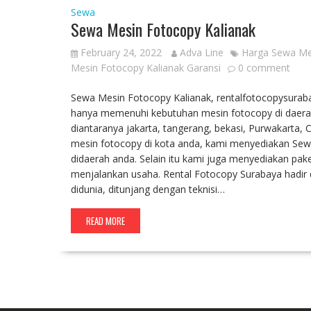
Sewa
Sewa Mesin Fotocopy Kalianak
February 24, 2022
Adva Line
Harga Sewa Me
Mesin Fotocopy Kalianak Garansi
0 comment
Sewa Mesin Fotocopy Kalianak, rentalfotocopysurabay
hanya memenuhi kebutuhan mesin fotocopy di daerah 
diantaranya jakarta, tangerang, bekasi, Purwakarta
mesin fotocopy di kota anda, kami menyediakan Sew
didaerah anda. Selain itu kami juga menyediakan p
menjalankan usaha. Rental Fotocopy Surabaya hadir
didunia, ditunjang dengan teknisi…
READ MORE