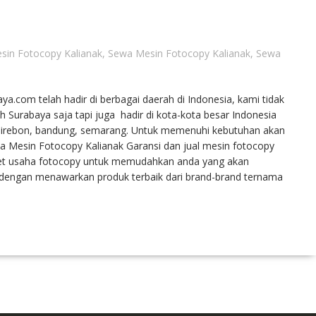
sin Fotocopy Kalianak
,
Sewa Mesin Fotocopy Kalianak
,
Sewa
a.com telah hadir di berbagai daerah di Indonesia, kami tidak
Surabaya saja tapi juga hadir di kota-kota besar Indonesia
, Cirebon, bandung, semarang. Untuk memenuhi kebutuhan akan
a Mesin Fotocopy Kalianak Garansi dan jual mesin fotocopy
aket usaha fotocopy untuk memudahkan anda yang akan
 dengan menawarkan produk terbaik dari brand-brand ternama