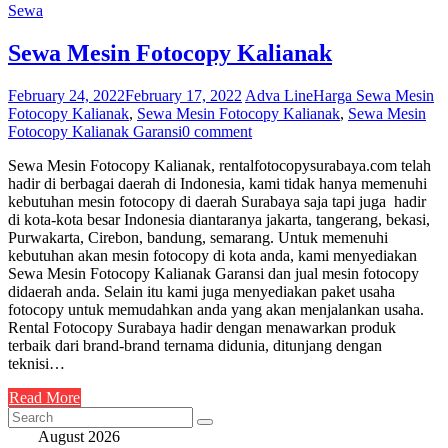
Sewa
Sewa Mesin Fotocopy Kalianak
February 24, 2022
February 17, 2022
Adva Line
Harga Sewa Mesin
Fotocopy Kalianak
,
Sewa Mesin Fotocopy Kalianak
,
Sewa Mesin
Fotocopy Kalianak Garansi
0 comment
Sewa Mesin Fotocopy Kalianak, rentalfotocopysurabaya.com telah
hadir di berbagai daerah di Indonesia, kami tidak hanya memenuhi
kebutuhan mesin fotocopy di daerah Surabaya saja tapi juga hadir
di kota-kota besar Indonesia diantaranya jakarta, tangerang, bekasi,
Purwakarta, Cirebon, bandung, semarang. Untuk memenuhi
kebutuhan akan mesin fotocopy di kota anda, kami menyediakan
Sewa Mesin Fotocopy Kalianak Garansi dan jual mesin fotocopy
didaerah anda. Selain itu kami juga menyediakan paket usaha
fotocopy untuk memudahkan anda yang akan menjalankan usaha.
Rental Fotocopy Surabaya hadir dengan menawarkan produk
terbaik dari brand-brand ternama didunia, ditunjang dengan
teknisi…
Read More
August 2026