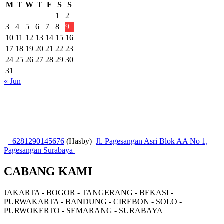
M
T
W
T
F
S
S
1
2
3
4
5
6
7
8
9
10
11
12
13
14
15
16
17
18
19
20
21
22
23
24
25
26
27
28
29
30
31
« Jun
+6281290145676
(Hasby)
Jl. Pagesangan Asri Blok AA No 1,
Pagesangan Surabaya
CABANG KAMI
JAKARTA - BOGOR - TANGERANG - BEKASI -
PURWAKARTA - BANDUNG - CIREBON - SOLO -
PURWOKERTO - SEMARANG - SURABAYA