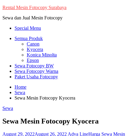
Skip
Rental Mesin Fotocopy Surabaya
to
Sewa dan Jual Mesin Fotocopy
content
Special Menu
Semua Produk
Canon
Kyocera
Konica Minolta
Epson
Sewa Fotocopy BW
Sewa Fotocopy Warna
Paket Usaha Fotocopy
Home
Sewa
Sewa Mesin Fotocopy Kyocera
Sewa
Sewa Mesin Fotocopy Kyocera
August 29, 2022
August 26, 2022
Adva Line
Harga Sewa Mesin