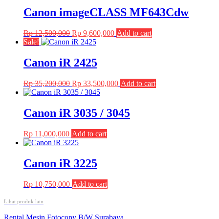
Canon imageCLASS MF643Cdw
Original
Current
Rp
12,500,000
Rp
9,600,000
Add to cart
price
price
Sale!
was:
is:
Rp 12,500,000.
Rp 9,600,000.
Canon iR 2425
Original
Current
Rp
35,200,000
Rp
33,500,000
Add to cart
price
price
was:
is:
Rp 35,200,000.
Rp 33,500,000.
Canon iR 3035 / 3045
Rp
11,000,000
Add to cart
Canon iR 3225
Rp
10,750,000
Add to cart
Lihat produk lain
Post
Rental Mesin Fotocopy B/W Surabaya