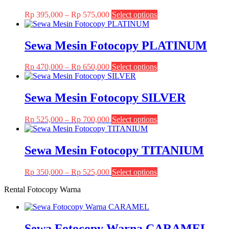
Price
This
Rp
395,000
–
Rp
575,000
Select options
range:
product
Rp 395,000
has
through
multiple
Sewa Mesin Fotocopy PLATINUM
Rp 575,000
variants.
The
Price
This
Rp
470,000
–
Rp
650,000
Select options
options
range:
product
may
Rp 470,000
has
be
through
multiple
Sewa Mesin Fotocopy SILVER
chosen
Rp 650,000
variants.
on
The
the
Price
This
Rp
525,000
–
Rp
700,000
Select options
options
product
range:
product
may
page
Rp 525,000
has
be
through
multiple
Sewa Mesin Fotocopy TITANIUM
chosen
Rp 700,000
variants.
on
The
the
Price
This
Rp
350,000
–
Rp
525,000
Select options
options
product
range:
product
may
page
Rental Fotocopy Warna
Rp 350,000
has
be
through
multiple
chosen
Rp 525,000
variants.
on
The
the
Sewa Fotocopy Warna CARAMEL
options