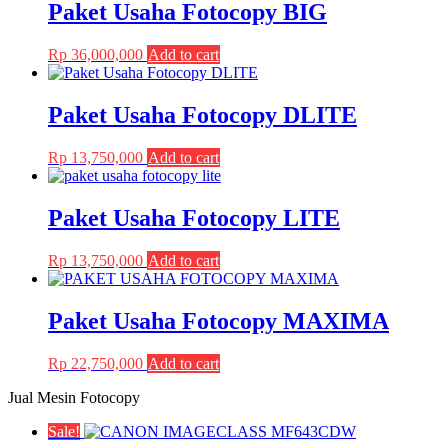
Paket Usaha Fotocopy BIG
options
product
may
page
be
Rp
36,000,000
Add to cart
chosen
on
the
Paket Usaha Fotocopy DLITE
product
page
Rp
13,750,000
Add to cart
Paket Usaha Fotocopy LITE
Rp
13,750,000
Add to cart
Paket Usaha Fotocopy MAXIMA
Rp
22,750,000
Add to cart
Jual Mesin Fotocopy
Sale!