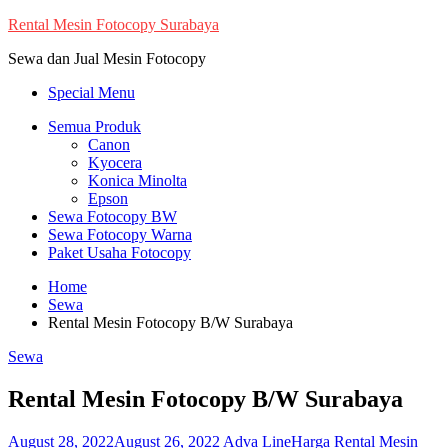
Skip
Rental Mesin Fotocopy Surabaya
to
Sewa dan Jual Mesin Fotocopy
content
Special Menu
Semua Produk
Canon
Kyocera
Konica Minolta
Epson
Sewa Fotocopy BW
Sewa Fotocopy Warna
Paket Usaha Fotocopy
Home
Sewa
Rental Mesin Fotocopy B/W Surabaya
Sewa
Rental Mesin Fotocopy B/W Surabaya
August 28, 2022
August 26, 2022
Adva Line
Harga Rental Mesin