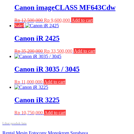
Canon imageCLASS MF643Cdw
Original
Current
Rp
12,500,000
Rp
9,600,000
Add to cart
price
price
Sale!
was:
is:
Rp 12,500,000.
Rp 9,600,000.
Canon iR 2425
Original
Current
Rp
35,200,000
Rp
33,500,000
Add to cart
price
price
was:
is:
Rp 35,200,000.
Rp 33,500,000.
Canon iR 3035 / 3045
Rp
11,000,000
Add to cart
Canon iR 3225
Rp
10,750,000
Add to cart
Lihat produk lain
Post
Rental Mesin Fotocopy Monokrom Surabaya