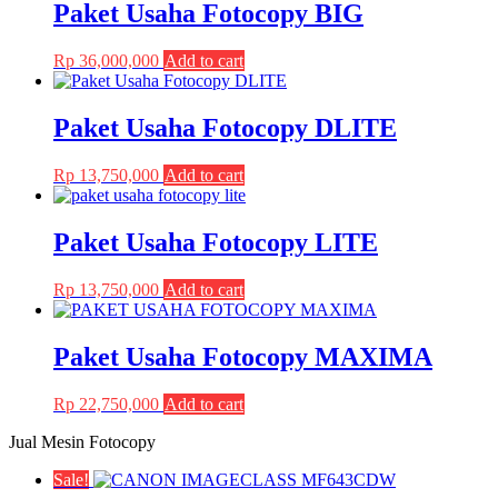
Paket Usaha Fotocopy BIG
options
product
may
page
be
Rp
36,000,000
Add to cart
chosen
on
the
Paket Usaha Fotocopy DLITE
product
page
Rp
13,750,000
Add to cart
Paket Usaha Fotocopy LITE
Rp
13,750,000
Add to cart
Paket Usaha Fotocopy MAXIMA
Rp
22,750,000
Add to cart
Jual Mesin Fotocopy
Sale!