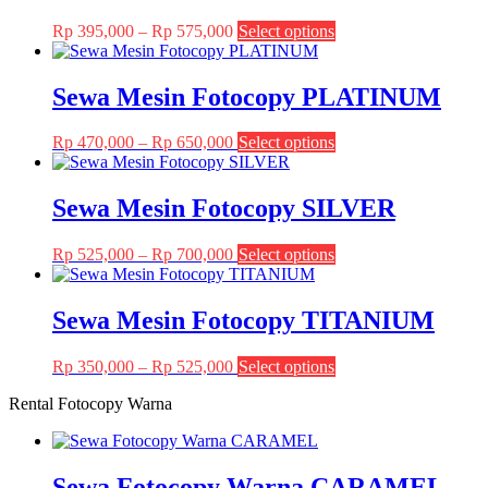
Price
This
Rp
395,000
–
Rp
575,000
Select options
range:
product
Rp 395,000
has
through
multiple
Sewa Mesin Fotocopy PLATINUM
Rp 575,000
variants.
The
Price
This
Rp
470,000
–
Rp
650,000
Select options
options
range:
product
may
Rp 470,000
has
be
through
multiple
Sewa Mesin Fotocopy SILVER
chosen
Rp 650,000
variants.
on
The
the
Price
This
Rp
525,000
–
Rp
700,000
Select options
options
product
range:
product
may
page
Rp 525,000
has
be
through
multiple
Sewa Mesin Fotocopy TITANIUM
chosen
Rp 700,000
variants.
on
The
the
Price
This
Rp
350,000
–
Rp
525,000
Select options
options
product
range:
product
may
page
Rental Fotocopy Warna
Rp 350,000
has
be
through
multiple
chosen
Rp 525,000
variants.
on
The
the
Sewa Fotocopy Warna CARAMEL
options