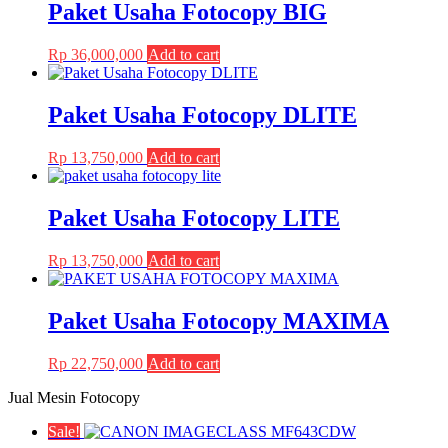
Paket Usaha Fotocopy BIG
options
product
may
page
be
Rp
36,000,000
Add to cart
chosen
on
the
Paket Usaha Fotocopy DLITE
product
page
Rp
13,750,000
Add to cart
Paket Usaha Fotocopy LITE
Rp
13,750,000
Add to cart
Paket Usaha Fotocopy MAXIMA
Rp
22,750,000
Add to cart
Jual Mesin Fotocopy
Sale!