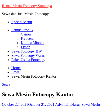
Skip
Rental Mesin Fotocopy Surabaya
to
Sewa dan Jual Mesin Fotocopy
content
Special Menu
Semua Produk
Canon
Kyocera
Konica Minolta
Epson
Sewa Fotocopy BW
Sewa Fotocopy Warna
Paket Usaha Fotocopy
Home
Sewa
Sewa Mesin Fotocopy Kantor
Sewa
Sewa Mesin Fotocopy Kantor
October 22, 2021
October 21, 2021
Adva Line
Harga Sewa Mesin