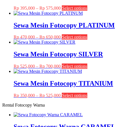
Price
This
Rp
395,000
–
Rp
575,000
Select options
range:
product
Rp 395,000
has
through
multiple
Sewa Mesin Fotocopy PLATINUM
Rp 575,000
variants.
The
Price
This
Rp
470,000
–
Rp
650,000
Select options
options
range:
product
may
Rp 470,000
has
be
through
multiple
Sewa Mesin Fotocopy SILVER
chosen
Rp 650,000
variants.
on
The
the
Price
This
Rp
525,000
–
Rp
700,000
Select options
options
product
range:
product
may
page
Rp 525,000
has
be
through
multiple
Sewa Mesin Fotocopy TITANIUM
chosen
Rp 700,000
variants.
on
The
the
Price
This
Rp
350,000
–
Rp
525,000
Select options
options
product
range:
product
may
page
Rental Fotocopy Warna
Rp 350,000
has
be
through
multiple
chosen
Rp 525,000
variants.
on
The
the
Sewa Fotocopy Warna CARAMEL
options