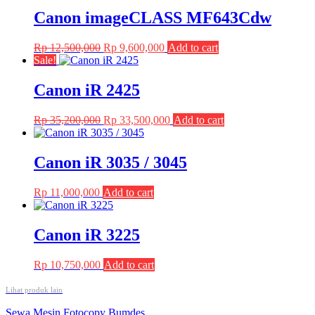
Canon imageCLASS MF643Cdw
Original
Current
Rp
12,500,000
Rp
9,600,000
Add to cart
price
price
Sale!
was:
is:
Rp 12,500,000.
Rp 9,600,000.
Canon iR 2425
Original
Current
Rp
35,200,000
Rp
33,500,000
Add to cart
price
price
was:
is:
Rp 35,200,000.
Rp 33,500,000.
Canon iR 3035 / 3045
Rp
11,000,000
Add to cart
Canon iR 3225
Rp
10,750,000
Add to cart
Lihat produk lain
Post
Sewa Mesin Fotocopy Bumdes