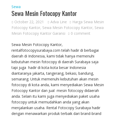
Sewa
Sewa Mesin Fotocopy Kantor
October 22, 2021
Adva Line
Harga Sewa Mesin
Fotocopy Kantor
,
Sewa Mesin Fotocopy Kantor
,
Sewa
Mesin Fotocopy Kantor Garansi
0 comment
Sewa Mesin Fotocopy Kantor,
rentalfotocopysurabaya.com telah hadir di berbagai
daerah di Indonesia, kami tidak hanya memenuhi
kebutuhan mesin fotocopy di daerah Surabaya saja
tapi juga hadir di kota-kota besar Indonesia
diantaranya jakarta, tangerang, bekasi, bandung,
semarang. Untuk memenuhi kebutuhan akan mesin
fotocopy di kota anda, kami menyediakan Sewa Mesin
Fotocopy Kantor dan jual mesin fotocopy didaerah
anda. Selain itu kami juga menyediakan paket usaha
fotocopy untuk memudahkan anda yang akan
menjalankan usaha. Rental Fotocopy Surabaya hadir
dengan menawarkan produk terbaik dari brand-brand