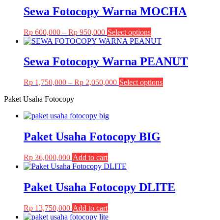
be
through
multiple
Sewa Fotocopy Warna MOCHA
chosen
Rp 3,000,000
variants.
on
The
the
Price
This
Rp
600,000
–
Rp
950,000
Select options
options
product
range:
product
may
page
Rp 600,000
has
be
through
multiple
Sewa Fotocopy Warna PEANUT
chosen
Rp 950,000
variants.
on
The
the
Price
This
Rp
1,750,000
–
Rp
2,050,000
Select options
options
product
range:
product
may
page
Paket Usaha Fotocopy
Rp 1,750,000
has
be
through
multiple
chosen
Rp 2,050,000
variants.
on
The
the
Paket Usaha Fotocopy BIG
options
product
may
page
be
Rp
36,000,000
Add to cart
chosen
on
the
Paket Usaha Fotocopy DLITE
product
page
Rp
13,750,000
Add to cart