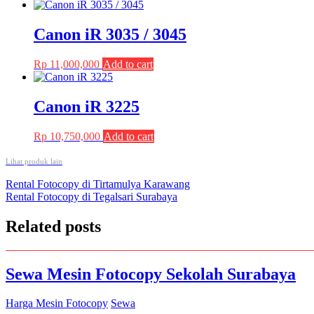
price
price
was:
is:
Rp 35,200,000.
Rp 33,500,000.
Canon iR 3035 / 3045
Rp
11,000,000
Add to cart
Canon iR 3225
Rp
10,750,000
Add to cart
Lihat produk lain
Post
Rental Fotocopy di Tirtamulya Karawang
Rental Fotocopy di Tegalsari Surabaya
navigation
Related posts
Sewa Mesin Fotocopy Sekolah Surabaya
Harga Mesin Fotocopy
Sewa