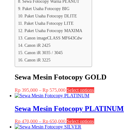
Sewa Fotocopy Warna PEANUT
Paket Usaha Fotocopy BIG
Paket Usaha Fotocopy DLITE
Paket Usaha Fotocopy LITE
Paket Usaha Fotocopy MAXIMA
Canon imageCLASS MF643Cdw
Canon iR 2425
Canon iR 3035 / 3045
Canon iR 3225
Sewa Mesin Fotocopy GOLD
Price
This
Rp
395,000
–
Rp
575,000
Select options
range:
product
Rp 395,000
has
through
multiple
Sewa Mesin Fotocopy PLATINUM
Rp 575,000
variants.
The
Price
This
Rp
470,000
–
Rp
650,000
Select options
options
range:
product
may
Rp 470,000
has
be