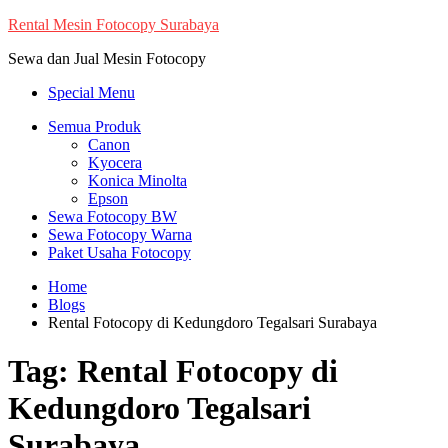
Skip
Rental Mesin Fotocopy Surabaya
to
Sewa dan Jual Mesin Fotocopy
content
Special Menu
Semua Produk
Canon
Kyocera
Konica Minolta
Epson
Sewa Fotocopy BW
Sewa Fotocopy Warna
Paket Usaha Fotocopy
Home
Blogs
Rental Fotocopy di Kedungdoro Tegalsari Surabaya
Tag:
Rental Fotocopy di
Kedungdoro Tegalsari
Surabaya