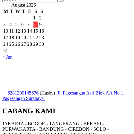
August 2026
M
T
W
T
F
S
S
1
2
3
4
5
6
7
8
9
10
11
12
13
14
15
16
17
18
19
20
21
22
23
24
25
26
27
28
29
30
31
« Jun
+6281290145676
(Hasby)
Jl. Pagesangan Asri Blok AA No 1,
Pagesangan Surabaya
CABANG KAMI
JAKARTA - BOGOR - TANGERANG - BEKASI -
PURWAKARTA - BANDUNG - CIREBON - SOLO -