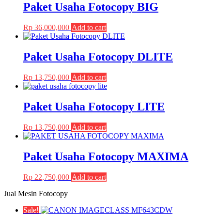
Paket Usaha Fotocopy BIG
options
product
may
page
be
Rp
36,000,000
Add to cart
chosen
on
the
Paket Usaha Fotocopy DLITE
product
page
Rp
13,750,000
Add to cart
Paket Usaha Fotocopy LITE
Rp
13,750,000
Add to cart
Paket Usaha Fotocopy MAXIMA
Rp
22,750,000
Add to cart
Jual Mesin Fotocopy
Sale!