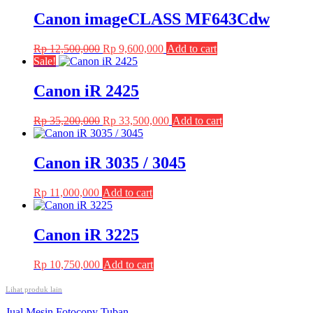
Canon imageCLASS MF643Cdw
Original
Current
Rp
12,500,000
Rp
9,600,000
Add to cart
price
price
Sale!
was:
is:
Rp 12,500,000.
Rp 9,600,000.
Canon iR 2425
Original
Current
Rp
35,200,000
Rp
33,500,000
Add to cart
price
price
was:
is:
Rp 35,200,000.
Rp 33,500,000.
Canon iR 3035 / 3045
Rp
11,000,000
Add to cart
Canon iR 3225
Rp
10,750,000
Add to cart
Lihat produk lain
Jual Mesin Fotocopy Tuban