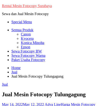
Skip
Rental Mesin Fotocopy Surabaya
to
Sewa dan Jual Mesin Fotocopy
content
Special Menu
Semua Produk
Canon
Kyocera
Konica Minolta
Epson
Sewa Fotocopy BW
Sewa Fotocopy Warna
Paket Usaha Fotocopy
Home
Jual
Jual Mesin Fotocopy Tulungagung
Jual
Jual Mesin Fotocopy Tulungagung
May 14, 2022
May 12, 2022
Adva Line
Harga Mesin Fotocopy