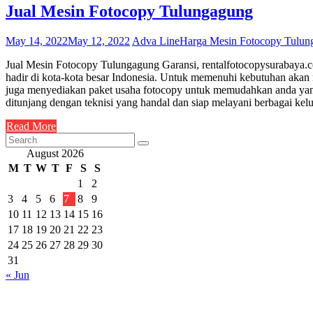
Jual Mesin Fotocopy Tulungagung
May 14, 2022
May 12, 2022
Adva Line
Harga Mesin Fotocopy Tulun
Jual Mesin Fotocopy Tulungagung Garansi, rentalfotocopysurabaya.co
hadir di kota-kota besar Indonesia. Untuk memenuhi kebutuhan akan
juga menyediakan paket usaha fotocopy untuk memudahkan anda yang
ditunjang dengan teknisi yang handal dan siap melayani berbagai k
Read More
August 2026
M
T
W
T
F
S
S
1
2
3
4
5
6
7
8
9
10
11
12
13
14
15
16
17
18
19
20
21
22
23
24
25
26
27
28
29
30
31
« Jun