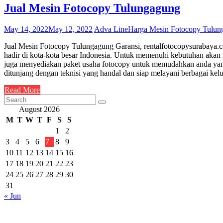
Jual Mesin Fotocopy Tulungagung
May 14, 2022
May 12, 2022
Adva Line
Harga Mesin Fotocopy Tulun
Jual Mesin Fotocopy Tulungagung Garansi, rentalfotocopysurabaya.co
hadir di kota-kota besar Indonesia. Untuk memenuhi kebutuhan akan
juga menyediakan paket usaha fotocopy untuk memudahkan anda yang
ditunjang dengan teknisi yang handal dan siap melayani berbagai k
Read More
August 2026
M
T
W
T
F
S
S
1
2
3
4
5
6
7
8
9
10
11
12
13
14
15
16
17
18
19
20
21
22
23
24
25
26
27
28
29
30
31
« Jun