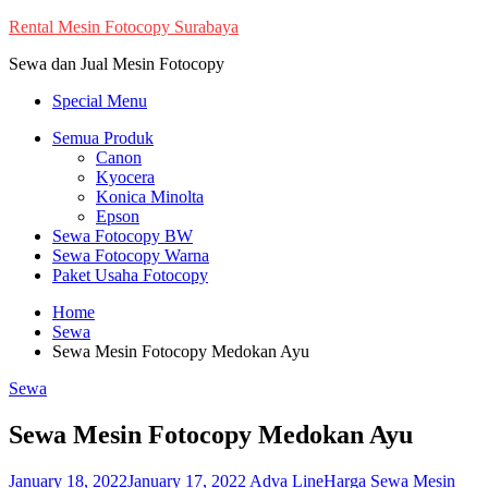
Skip
Rental Mesin Fotocopy Surabaya
to
Sewa dan Jual Mesin Fotocopy
content
Special Menu
Semua Produk
Canon
Kyocera
Konica Minolta
Epson
Sewa Fotocopy BW
Sewa Fotocopy Warna
Paket Usaha Fotocopy
Home
Sewa
Sewa Mesin Fotocopy Medokan Ayu
Sewa
Sewa Mesin Fotocopy Medokan Ayu
January 18, 2022
January 17, 2022
Adva Line
Harga Sewa Mesin