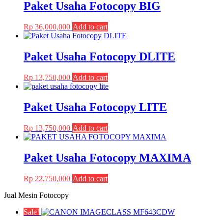
Paket Usaha Fotocopy BIG
options
product
may
page
be
Rp
36,000,000
Add to cart
chosen
on
the
Paket Usaha Fotocopy DLITE
product
page
Rp
13,750,000
Add to cart
Paket Usaha Fotocopy LITE
Rp
13,750,000
Add to cart
Paket Usaha Fotocopy MAXIMA
Rp
22,750,000
Add to cart
Jual Mesin Fotocopy
Sale!