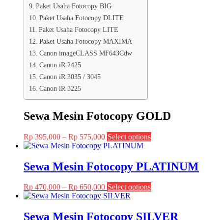
Paket Usaha Fotocopy BIG
Paket Usaha Fotocopy DLITE
Paket Usaha Fotocopy LITE
Paket Usaha Fotocopy MAXIMA
Canon imageCLASS MF643Cdw
Canon iR 2425
Canon iR 3035 / 3045
Canon iR 3225
Sewa Mesin Fotocopy GOLD
Price
This
Rp
395,000
–
Rp
575,000
Select options
range:
product
Rp 395,000
has
through
multiple
Sewa Mesin Fotocopy PLATINUM
Rp 575,000
variants.
The
Price
This
Rp
470,000
–
Rp
650,000
Select options
options
range:
product
may
Rp 470,000
has
be
through
multiple
Sewa Mesin Fotocopy SILVER
chosen