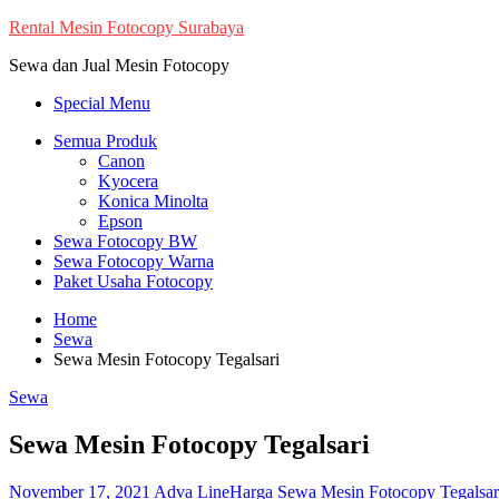
Skip
Rental Mesin Fotocopy Surabaya
to
Sewa dan Jual Mesin Fotocopy
content
Special Menu
Semua Produk
Canon
Kyocera
Konica Minolta
Epson
Sewa Fotocopy BW
Sewa Fotocopy Warna
Paket Usaha Fotocopy
Home
Sewa
Sewa Mesin Fotocopy Tegalsari
Sewa
Sewa Mesin Fotocopy Tegalsari
November 17, 2021
Adva Line
Harga Sewa Mesin Fotocopy Tegalsar