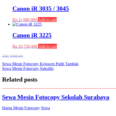
was:
is:
Rp 35,200,000.
Rp 33,500,000.
Canon iR 3035 / 3045
Rp
11,000,000
Add to cart
Canon iR 3225
Rp
10,750,000
Add to cart
Lihat produk lain
Post
Sewa Mesin Fotocopy Kejawen Putih Tambak
Sewa Mesin Fotocopy Sukolilo
navigation
Related posts
Sewa Mesin Fotocopy Sekolah Surabaya
Harga Mesin Fotocopy
Sewa