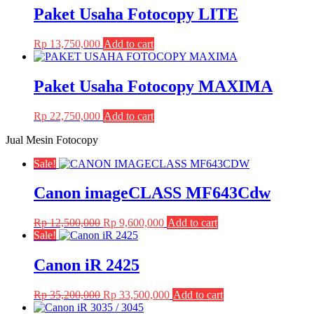
Paket Usaha Fotocopy LITE
Rp
13,750,000
Add to cart
Paket Usaha Fotocopy MAXIMA
Rp
22,750,000
Add to cart
Jual Mesin Fotocopy
Sale!
Canon imageCLASS MF643Cdw
Original
Current
Rp
12,500,000
Rp
9,600,000
Add to cart
price
price
Sale!
was:
is:
Rp 12,500,000.
Rp 9,600,000.
Canon iR 2425
Original
Current
Rp
35,200,000
Rp
33,500,000
Add to cart
price
price