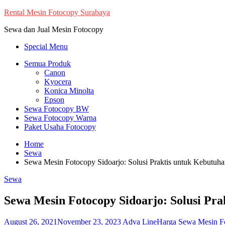
Skip
Rental Mesin Fotocopy Surabaya
to
Sewa dan Jual Mesin Fotocopy
content
Special Menu
Semua Produk
Canon
Kyocera
Konica Minolta
Epson
Sewa Fotocopy BW
Sewa Fotocopy Warna
Paket Usaha Fotocopy
Home
Sewa
Sewa Mesin Fotocopy Sidoarjo: Solusi Praktis untuk Kebutuh
Sewa
Sewa Mesin Fotocopy Sidoarjo: Solusi Pr
August 26, 2021
November 23, 2023
Adva Line
Harga Sewa Mesin Fo