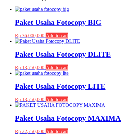
be
through
multiple
chosen
Rp 2,050,000
variants.
on
The
the
Paket Usaha Fotocopy BIG
options
product
may
page
be
Rp
36,000,000
Add to cart
chosen
on
the
Paket Usaha Fotocopy DLITE
product
page
Rp
13,750,000
Add to cart
Paket Usaha Fotocopy LITE
Rp
13,750,000
Add to cart
Paket Usaha Fotocopy MAXIMA
Rp
22,750,000
Add to cart