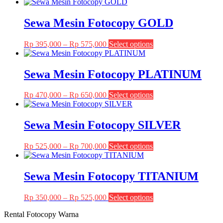
Sewa Mesin Fotocopy GOLD
Price
This
Rp
395,000
–
Rp
575,000
Select options
range:
product
Rp 395,000
has
through
multiple
Sewa Mesin Fotocopy PLATINUM
Rp 575,000
variants.
The
Price
This
Rp
470,000
–
Rp
650,000
Select options
options
range:
product
may
Rp 470,000
has
be
through
multiple
Sewa Mesin Fotocopy SILVER
chosen
Rp 650,000
variants.
on
The
the
Price
This
Rp
525,000
–
Rp
700,000
Select options
options
product
range:
product
may
page
Rp 525,000
has
be
through
multiple
Sewa Mesin Fotocopy TITANIUM
chosen
Rp 700,000
variants.
on
The
the
Price
This
Rp
350,000
–
Rp
525,000
Select options
options
product
range:
product
may
page
Rental Fotocopy Warna
Rp 350,000
has
be