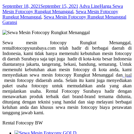
September 18, 2021
September 15, 2021
Adva Line
Harga Sewa
Mesin Fotocopy Rungkut Menanggal
,
Sewa Mesin Fotocopy
Rungkut Menanggal
,
Sewa Mesin Fotocopy Rungkut Menanggal
Garansi
Sewa mesin fotocopy Rungkut Menanggal,
rentalfotocopysurabaya.com telah hadir di berbagai daerah di
Indonesia, kami tidak hanya memenuhi kebutuhan mesin fotocopy
di daerah Surabaya saja tapi juga hadir di kota-kota besar Indonesia
diantaranya jakarta, tangerang, bekasi, bandung, semarang. Untuk
memenuhi kebutuhan akan mesin fotocopy di kota anda, kami
menyediakan sewa mesin fotocopy Rungkut Menanggal dan
jual
mesin fotocopy didaerah anda. Selain itu kami juga menyediakan
paket usaha fotocopy untuk memudahkan anda yang akan
menjalankan usaha. Rental Fotocopy Surabaya hadir dengan
menawarkan produk terbaik dari brand-brand ternama didunia,
ditunjang dengan teknisi yang handal dan siap melayani berbagai
keluhan anda dan khusus sewa mesin fotocopy biaya perawatan
tanggung jawab kami.
Rental Fotocopy BW