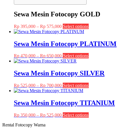
Sewa Mesin Fotocopy GOLD
Price
This
Rp
395,000
–
Rp
575,000
Select options
range:
product
Rp 395,000
has
through
multiple
Sewa Mesin Fotocopy PLATINUM
Rp 575,000
variants.
The
Price
This
Rp
470,000
–
Rp
650,000
Select options
options
range:
product
may
Rp 470,000
has
be
through
multiple
Sewa Mesin Fotocopy SILVER
chosen
Rp 650,000
variants.
on
The
the
Price
This
Rp
525,000
–
Rp
700,000
Select options
options
product
range:
product
may
page
Rp 525,000
has
be
through
multiple
Sewa Mesin Fotocopy TITANIUM
chosen
Rp 700,000
variants.
on
The
the
Price
This
Rp
350,000
–
Rp
525,000
Select options
options
product
range:
product
may
page
Rental Fotocopy Warna
Rp 350,000
has
be