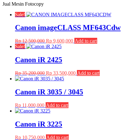
Jual Mesin Fotocopy
Sale!
Canon imageCLASS MF643Cdw
Original
Current
Rp
12,500,000
Rp
9,600,000
Add to cart
price
price
Sale!
was:
is:
Rp 12,500,000.
Rp 9,600,000.
Canon iR 2425
Original
Current
Rp
35,200,000
Rp
33,500,000
Add to cart
price
price
was:
is:
Rp 35,200,000.
Rp 33,500,000.
Canon iR 3035 / 3045
Rp
11,000,000
Add to cart
Canon iR 3225
Rp
10,750,000
Add to cart