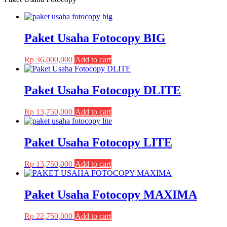
be
through
multiple
chosen
Rp 2,050,000
variants.
on
The
the
Paket Usaha Fotocopy BIG
options
product
may
page
be
Rp
36,000,000
Add to cart
chosen
on
the
Paket Usaha Fotocopy DLITE
product
page
Rp
13,750,000
Add to cart
Paket Usaha Fotocopy LITE
Rp
13,750,000
Add to cart
Paket Usaha Fotocopy MAXIMA
Rp
22,750,000
Add to cart