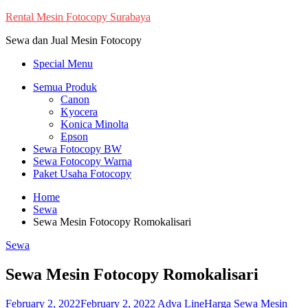
Skip
Rental Mesin Fotocopy Surabaya
to
Sewa dan Jual Mesin Fotocopy
content
Special Menu
Semua Produk
Canon
Kyocera
Konica Minolta
Epson
Sewa Fotocopy BW
Sewa Fotocopy Warna
Paket Usaha Fotocopy
Home
Sewa
Sewa Mesin Fotocopy Romokalisari
Sewa
Sewa Mesin Fotocopy Romokalisari
February 2, 2022
February 2, 2022
Adva Line
Harga Sewa Mesin