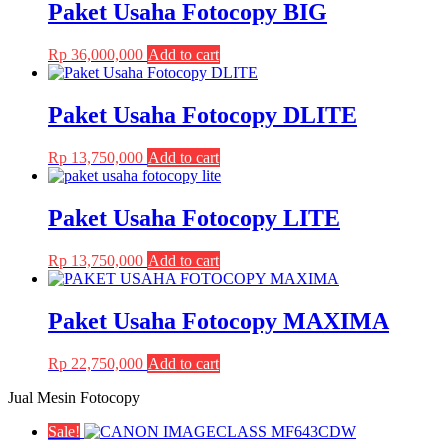
Paket Usaha Fotocopy BIG
options
product
may
page
be
Rp
36,000,000
Add to cart
chosen
on
the
Paket Usaha Fotocopy DLITE
product
page
Rp
13,750,000
Add to cart
Paket Usaha Fotocopy LITE
Rp
13,750,000
Add to cart
Paket Usaha Fotocopy MAXIMA
Rp
22,750,000
Add to cart
Jual Mesin Fotocopy
Sale!