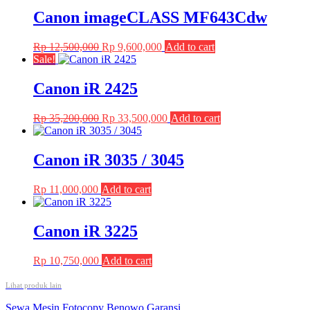
Canon imageCLASS MF643Cdw
Original
Current
Rp
12,500,000
Rp
9,600,000
Add to cart
price
price
Sale!
was:
is:
Rp 12,500,000.
Rp 9,600,000.
Canon iR 2425
Original
Current
Rp
35,200,000
Rp
33,500,000
Add to cart
price
price
was:
is:
Rp 35,200,000.
Rp 33,500,000.
Canon iR 3035 / 3045
Rp
11,000,000
Add to cart
Canon iR 3225
Rp
10,750,000
Add to cart
Lihat produk lain
Post
Sewa Mesin Fotocopy Benowo Garansi