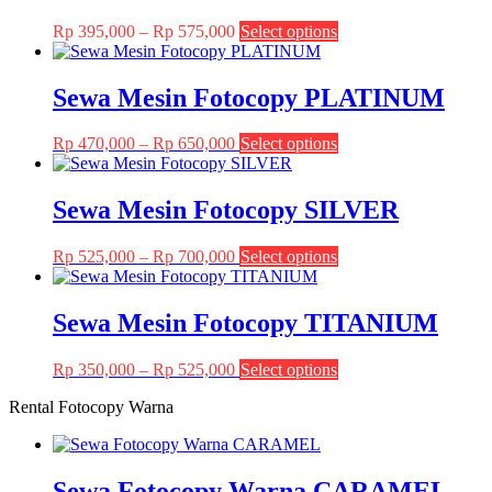
Price
This
Rp
395,000
–
Rp
575,000
Select options
range:
product
Rp 395,000
has
through
multiple
Sewa Mesin Fotocopy PLATINUM
Rp 575,000
variants.
The
Price
This
Rp
470,000
–
Rp
650,000
Select options
options
range:
product
may
Rp 470,000
has
be
through
multiple
Sewa Mesin Fotocopy SILVER
chosen
Rp 650,000
variants.
on
The
the
Price
This
Rp
525,000
–
Rp
700,000
Select options
options
product
range:
product
may
page
Rp 525,000
has
be
through
multiple
Sewa Mesin Fotocopy TITANIUM
chosen
Rp 700,000
variants.
on
The
the
Price
This
Rp
350,000
–
Rp
525,000
Select options
options
product
range:
product
may
page
Rental Fotocopy Warna
Rp 350,000
has
be
through
multiple
chosen
Rp 525,000
variants.
on
The
the
Sewa Fotocopy Warna CARAMEL
options