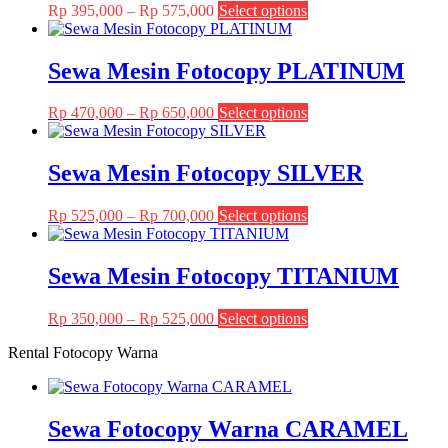
Price
This
Rp
395,000
–
Rp
575,000
Select options
range:
product
Rp 395,000
has
through
multiple
Sewa Mesin Fotocopy PLATINUM
Rp 575,000
variants.
The
Price
This
Rp
470,000
–
Rp
650,000
Select options
options
range:
product
may
Rp 470,000
has
be
through
multiple
Sewa Mesin Fotocopy SILVER
chosen
Rp 650,000
variants.
on
The
the
Price
This
Rp
525,000
–
Rp
700,000
Select options
options
product
range:
product
may
page
Rp 525,000
has
be
through
multiple
Sewa Mesin Fotocopy TITANIUM
chosen
Rp 700,000
variants.
on
The
the
Price
This
Rp
350,000
–
Rp
525,000
Select options
options
product
range:
product
may
page
Rental Fotocopy Warna
Rp 350,000
has
be
through
multiple
chosen
Rp 525,000
variants.
on
The
the
Sewa Fotocopy Warna CARAMEL
options
product
may