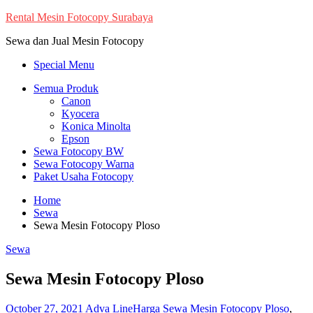
Skip
Rental Mesin Fotocopy Surabaya
to
Sewa dan Jual Mesin Fotocopy
content
Special Menu
Semua Produk
Canon
Kyocera
Konica Minolta
Epson
Sewa Fotocopy BW
Sewa Fotocopy Warna
Paket Usaha Fotocopy
Home
Sewa
Sewa Mesin Fotocopy Ploso
Sewa
Sewa Mesin Fotocopy Ploso
October 27, 2021
Adva Line
Harga Sewa Mesin Fotocopy Ploso
,