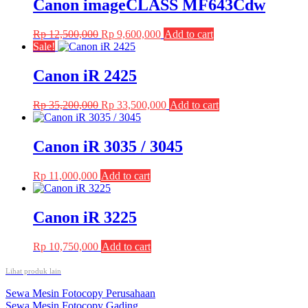
Canon imageCLASS MF643Cdw
Original
Current
Rp
12,500,000
Rp
9,600,000
Add to cart
price
price
Sale!
was:
is:
Rp 12,500,000.
Rp 9,600,000.
Canon iR 2425
Original
Current
Rp
35,200,000
Rp
33,500,000
Add to cart
price
price
was:
is:
Rp 35,200,000.
Rp 33,500,000.
Canon iR 3035 / 3045
Rp
11,000,000
Add to cart
Canon iR 3225
Rp
10,750,000
Add to cart
Lihat produk lain
Post
Sewa Mesin Fotocopy Perusahaan
Sewa Mesin Fotocopy Gading