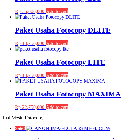
may
page
be
Rp
36,000,000
Add to cart
chosen
on
the
Paket Usaha Fotocopy DLITE
product
page
Rp
13,750,000
Add to cart
Paket Usaha Fotocopy LITE
Rp
13,750,000
Add to cart
Paket Usaha Fotocopy MAXIMA
Rp
22,750,000
Add to cart
Jual Mesin Fotocopy
Sale!