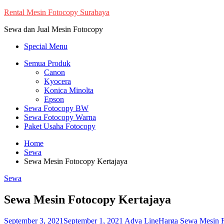
Skip
Rental Mesin Fotocopy Surabaya
to
Sewa dan Jual Mesin Fotocopy
content
Special Menu
Semua Produk
Canon
Kyocera
Konica Minolta
Epson
Sewa Fotocopy BW
Sewa Fotocopy Warna
Paket Usaha Fotocopy
Home
Sewa
Sewa Mesin Fotocopy Kertajaya
Sewa
Sewa Mesin Fotocopy Kertajaya
September 3, 2021
September 1, 2021
Adva Line
Harga Sewa Mesin F