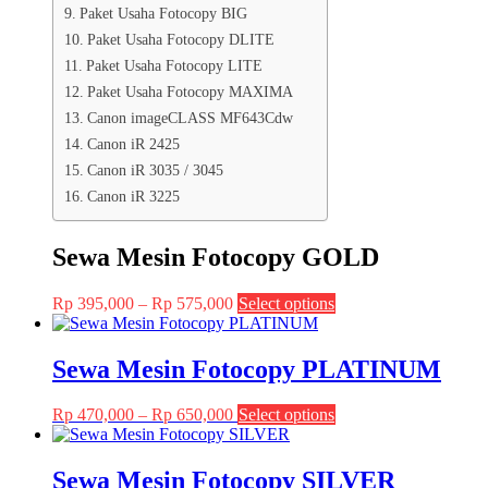
Paket Usaha Fotocopy BIG
Paket Usaha Fotocopy DLITE
Paket Usaha Fotocopy LITE
Paket Usaha Fotocopy MAXIMA
Canon imageCLASS MF643Cdw
Canon iR 2425
Canon iR 3035 / 3045
Canon iR 3225
Sewa Mesin Fotocopy GOLD
Price
This
Rp
395,000
–
Rp
575,000
Select options
range:
product
Rp 395,000
has
through
multiple
Sewa Mesin Fotocopy PLATINUM
Rp 575,000
variants.
The
Price
This
Rp
470,000
–
Rp
650,000
Select options
options
range:
product
may
Rp 470,000
has
be
through
multiple
Sewa Mesin Fotocopy SILVER
chosen