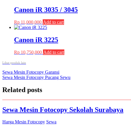
was:
is:
Rp 35,200,000.
Rp 33,500,000.
Canon iR 3035 / 3045
Rp
11,000,000
Add to cart
Canon iR 3225
Rp
10,750,000
Add to cart
Lihat produk lain
Post
Sewa Mesin Fotocopy Garansi
Sewa Mesin Fotocopy Pucang Sewu
navigation
Related posts
Sewa Mesin Fotocopy Sekolah Surabaya
Harga Mesin Fotocopy
Sewa