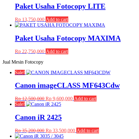
Paket Usaha Fotocopy LITE
Rp
13,750,000
Add to cart
Paket Usaha Fotocopy MAXIMA
Rp
22,750,000
Add to cart
Jual Mesin Fotocopy
Sale!
Canon imageCLASS MF643Cdw
Original
Current
Rp
12,500,000
Rp
9,600,000
Add to cart
price
price
Sale!
was:
is:
Rp 12,500,000.
Rp 9,600,000.
Canon iR 2425
Original
Current
Rp
35,200,000
Rp
33,500,000
Add to cart
price
price