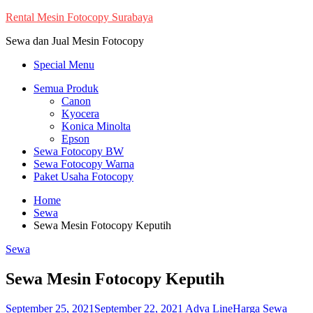
Skip
Rental Mesin Fotocopy Surabaya
to
Sewa dan Jual Mesin Fotocopy
content
Special Menu
Semua Produk
Canon
Kyocera
Konica Minolta
Epson
Sewa Fotocopy BW
Sewa Fotocopy Warna
Paket Usaha Fotocopy
Home
Sewa
Sewa Mesin Fotocopy Keputih
Sewa
Sewa Mesin Fotocopy Keputih
September 25, 2021
September 22, 2021
Adva Line
Harga Sewa