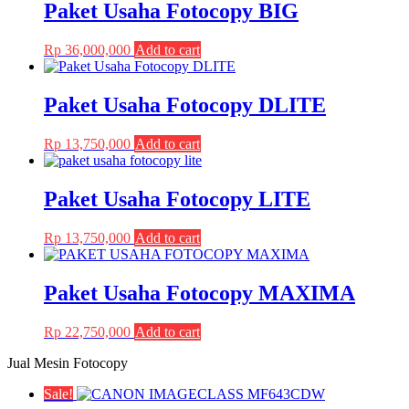
Paket Usaha Fotocopy BIG
options
product
may
page
be
Rp
36,000,000
Add to cart
chosen
on
the
Paket Usaha Fotocopy DLITE
product
page
Rp
13,750,000
Add to cart
Paket Usaha Fotocopy LITE
Rp
13,750,000
Add to cart
Paket Usaha Fotocopy MAXIMA
Rp
22,750,000
Add to cart
Jual Mesin Fotocopy
Sale!