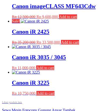
Canon imageCLASS MF643Cdw
Original
Current
Rp
12,500,000
Rp
9,600,000
Add to cart
price
price
Sale!
was:
is:
Rp 12,500,000.
Rp 9,600,000.
Canon iR 2425
Original
Current
Rp
35,200,000
Rp
33,500,000
Add to cart
price
price
was:
is:
Rp 35,200,000.
Rp 33,500,000.
Canon iR 3035 / 3045
Rp
11,000,000
Add to cart
Canon iR 3225
Rp
10,750,000
Add to cart
Lihat produk lain
Post
Sewa Mesin Fotocopy Gunung Anyar Tambak