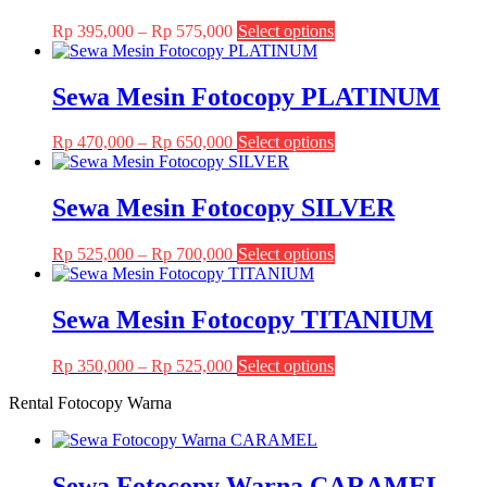
Price
This
Rp
395,000
–
Rp
575,000
Select options
range:
product
Rp 395,000
has
through
multiple
Sewa Mesin Fotocopy PLATINUM
Rp 575,000
variants.
The
Price
This
Rp
470,000
–
Rp
650,000
Select options
options
range:
product
may
Rp 470,000
has
be
through
multiple
Sewa Mesin Fotocopy SILVER
chosen
Rp 650,000
variants.
on
The
the
Price
This
Rp
525,000
–
Rp
700,000
Select options
options
product
range:
product
may
page
Rp 525,000
has
be
through
multiple
Sewa Mesin Fotocopy TITANIUM
chosen
Rp 700,000
variants.
on
The
the
Price
This
Rp
350,000
–
Rp
525,000
Select options
options
product
range:
product
may
page
Rental Fotocopy Warna
Rp 350,000
has
be
through
multiple
chosen
Rp 525,000
variants.
on
The
the
Sewa Fotocopy Warna CARAMEL
options