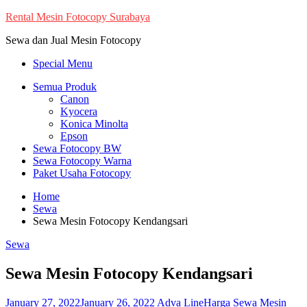
Skip
Rental Mesin Fotocopy Surabaya
to
Sewa dan Jual Mesin Fotocopy
content
Special Menu
Semua Produk
Canon
Kyocera
Konica Minolta
Epson
Sewa Fotocopy BW
Sewa Fotocopy Warna
Paket Usaha Fotocopy
Home
Sewa
Sewa Mesin Fotocopy Kendangsari
Sewa
Sewa Mesin Fotocopy Kendangsari
January 27, 2022
January 26, 2022
Adva Line
Harga Sewa Mesin