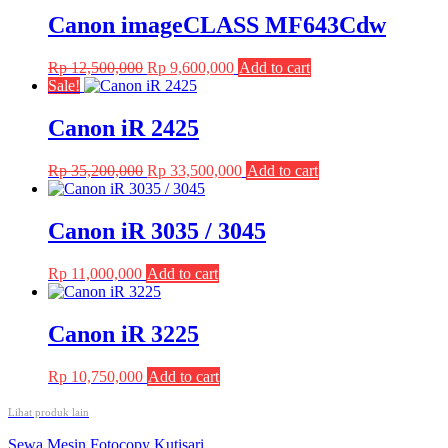
Canon imageCLASS MF643Cdw
Original
Current
Rp
12,500,000
Rp
9,600,000
Add to cart
price
price
Sale!
was:
is:
Rp 12,500,000.
Rp 9,600,000.
Canon iR 2425
Original
Current
Rp
35,200,000
Rp
33,500,000
Add to cart
price
price
was:
is:
Rp 35,200,000.
Rp 33,500,000.
Canon iR 3035 / 3045
Rp
11,000,000
Add to cart
Canon iR 3225
Rp
10,750,000
Add to cart
Lihat produk lain
Post
Sewa Mesin Fotocopy Kutisari