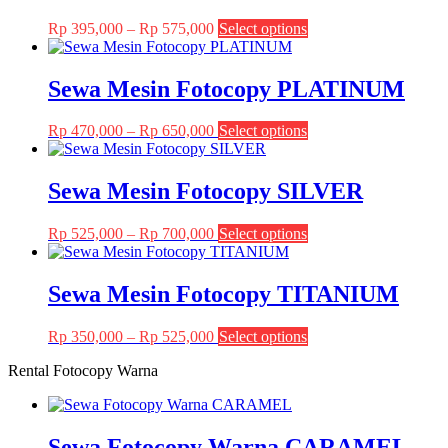
Price
This
Rp
395,000
–
Rp
575,000
Select options
range:
product
Rp 395,000
has
through
multiple
Sewa Mesin Fotocopy PLATINUM
Rp 575,000
variants.
The
Price
This
Rp
470,000
–
Rp
650,000
Select options
options
range:
product
may
Rp 470,000
has
be
through
multiple
Sewa Mesin Fotocopy SILVER
chosen
Rp 650,000
variants.
on
The
the
Price
This
Rp
525,000
–
Rp
700,000
Select options
options
product
range:
product
may
page
Rp 525,000
has
be
through
multiple
Sewa Mesin Fotocopy TITANIUM
chosen
Rp 700,000
variants.
on
The
the
Price
This
Rp
350,000
–
Rp
525,000
Select options
options
product
range:
product
may
page
Rental Fotocopy Warna
Rp 350,000
has
be
through
multiple
chosen
Rp 525,000
variants.
on
The
the
Sewa Fotocopy Warna CARAMEL
options