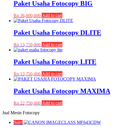
Paket Usaha Fotocopy BIG
options
product
may
page
be
Rp
36,000,000
Add to cart
chosen
on
the
Paket Usaha Fotocopy DLITE
product
page
Rp
13,750,000
Add to cart
Paket Usaha Fotocopy LITE
Rp
13,750,000
Add to cart
Paket Usaha Fotocopy MAXIMA
Rp
22,750,000
Add to cart
Jual Mesin Fotocopy
Sale!