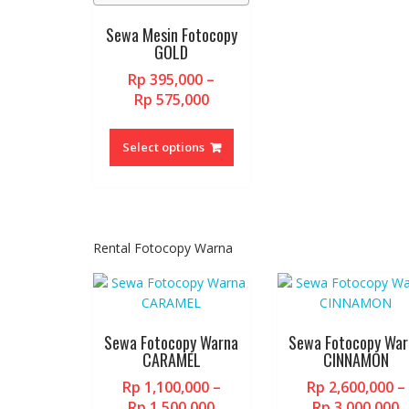
Sewa Mesin Fotocopy
GOLD
Rp
395,000
–
Price
Rp
575,000
range:
This
Rp 395,000
product
Select options
through
has
Rp 575,000
multiple
variants.
The
options
Rental Fotocopy Warna
may
be
chosen
on
Sewa Fotocopy Warna
Sewa Fotocopy War
the
CARAMEL
CINNAMON
product
Rp
1,100,000
–
Rp
2,600,000
–
page
Price
P
Rp
1,500,000
Rp
3,000,000