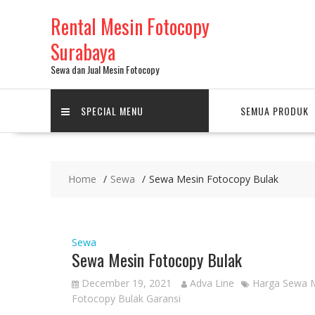
Skip
Rental Mesin Fotocopy
to
content
Surabaya
Sewa dan Jual Mesin Fotocopy
SPECIAL MENU
SEMUA PRODUK
Home
Sewa
Sewa Mesin Fotocopy Bulak
Sewa
Sewa Mesin Fotocopy Bulak
December 19, 2021
Adva Line
Harga Sewa M
Fotocopy Bulak Garansi