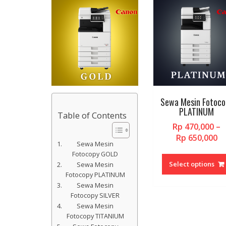
Sewa Mesin Fotoco
PLATINUM
Table of Contents
Rp
470,000
–
Pr
Rp
650,000
Sewa Mesin
ra
Fotocopy GOLD
Rp
Select options
Sewa Mesin
t
Fotocopy PLATINUM
Rp
Sewa Mesin
Fotocopy SILVER
Sewa Mesin
Fotocopy TITANIUM