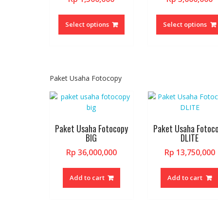
range:
r
This
Rp 1,100,000
R
product
Select options
Select options
through
t
has
Rp 1,500,000
R
multiple
variants.
The
options
Paket Usaha Fotocopy
may
be
chosen
on
Paket Usaha Fotocopy
Paket Usaha Fotoc
the
BIG
DLITE
product
Rp
36,000,000
Rp
13,750,000
page
Add to cart
Add to cart