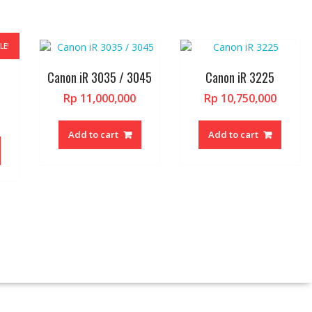
LE!
Canon iR 3035 / 3045
Canon iR 3225
riginal
Rp
11,000,000
Rp
10,750,000
rice
Current
as:
price
Add to cart
Add to cart
p 35,200,000.
s:
Rp 33,500,000.