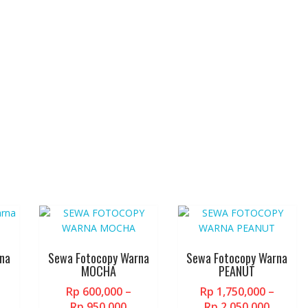
na
Sewa Fotocopy Warna
Sewa Fotocopy Warna
MOCHA
PEANUT
Rp
600,000
–
Rp
1,750,000
–
rice
Price
Price
Rp
950,000
Rp
2,050,000