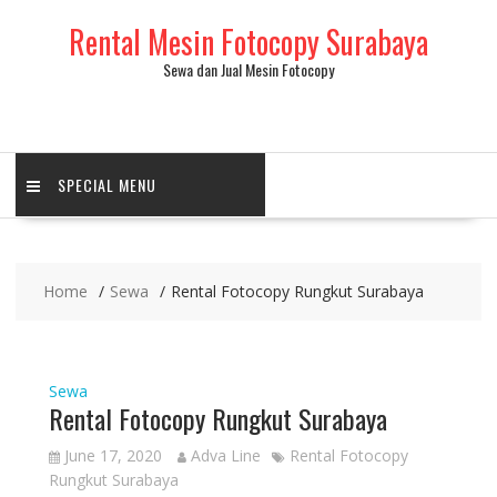
Skip
Rental Mesin Fotocopy Surabaya
to
content
Sewa dan Jual Mesin Fotocopy
SPECIAL MENU
Home
Sewa
Rental Fotocopy Rungkut Surabaya
Sewa
Rental Fotocopy Rungkut Surabaya
June 17, 2020
Adva Line
Rental Fotocopy
Rungkut Surabaya