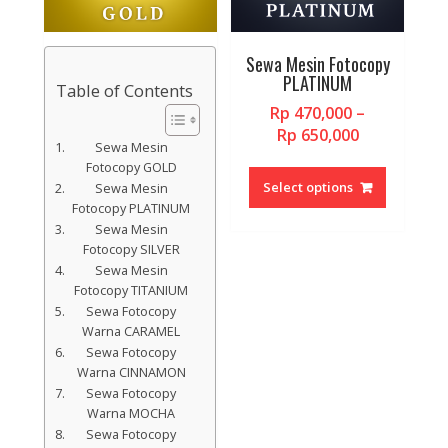
Sewa Mesin Fotocopy
PLATINUM
Table of Contents
Rp
470,000
–
Price
Rp
650,000
Sewa Mesin
range:
This
Fotocopy GOLD
Rp 470,000
product
Select options
Sewa Mesin
through
has
Fotocopy PLATINUM
Rp 650,000
multiple
Sewa Mesin
Fotocopy SILVER
variants.
Sewa Mesin
The
Fotocopy TITANIUM
options
Sewa Fotocopy
may
Warna CARAMEL
be
Sewa Fotocopy
chosen
Warna CINNAMON
on
Sewa Fotocopy
the
Warna MOCHA
product
Sewa Fotocopy