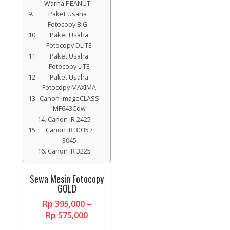
page
Warna PEANUT
Paket Usaha
Fotocopy BIG
Paket Usaha
Fotocopy DLITE
Paket Usaha
Fotocopy LITE
Paket Usaha
Fotocopy MAXIMA
Canon imageCLASS
MF643Cdw
Canon iR 2425
Canon iR 3035 /
3045
Canon iR 3225
Sewa Mesin Fotocopy
GOLD
Rp
395,000
–
Price
Rp
575,000
range:
This