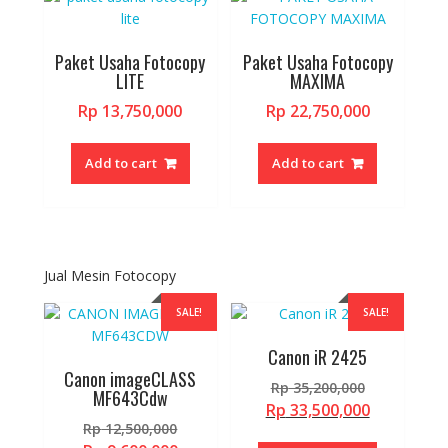
Paket Usaha Fotocopy
Paket Usaha Fotocopy
LITE
MAXIMA
Rp
13,750,000
Rp
22,750,000
Add to cart
Add to cart
Jual Mesin Fotocopy
SALE!
SALE!
Canon iR 2425
Canon imageCLASS
Original
Rp
35,200,000
MF643Cdw
price
Current
Rp
33,500,000
Original
Rp
12,500,000
was:
price