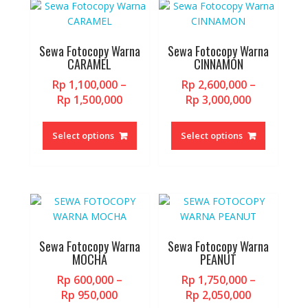
be
be
chosen
chosen
on
on
Sewa Fotocopy Warna
Sewa Fotocopy Warna
the
the
CARAMEL
CINNAMON
product
product
Rp
1,100,000
–
Rp
2,600,000
–
page
page
Price
Price
Rp
1,500,000
Rp
3,000,000
range:
range:
This
This
Rp 1,100,000
Rp 2,600,0
product
product
Select options
Select options
through
through
has
has
Rp 1,500,000
Rp 3,000,0
multiple
multiple
variants.
variants.
The
The
options
options
may
may
be
be
Sewa Fotocopy Warna
Sewa Fotocopy Warna
chosen
chosen
MOCHA
PEANUT
on
on
Rp
600,000
–
Rp
1,750,000
–
the
the
Price
Price
Rp
950,000
Rp
2,050,000
product
product