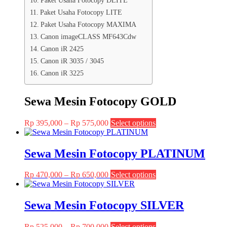
Paket Usaha Fotocopy LITE
Paket Usaha Fotocopy MAXIMA
Canon imageCLASS MF643Cdw
Canon iR 2425
Canon iR 3035 / 3045
Canon iR 3225
Sewa Mesin Fotocopy GOLD
Price
This
Rp
395,000
–
Rp
575,000
Select options
range:
product
Rp 395,000
has
through
multiple
Sewa Mesin Fotocopy PLATINUM
Rp 575,000
variants.
The
Price
This
Rp
470,000
–
Rp
650,000
Select options
options
range:
product
may
Rp 470,000
has
be
through
multiple
Sewa Mesin Fotocopy SILVER
chosen
Rp 650,000
variants.
on
The
the
Price
This
Rp
525,000
–
Rp
700,000
Select options