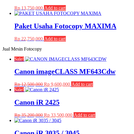
Rp
13,750,000
Add to cart
Paket Usaha Fotocopy MAXIMA
Rp
22,750,000
Add to cart
Jual Mesin Fotocopy
Sale!
Canon imageCLASS MF643Cdw
Original
Current
Rp
12,500,000
Rp
9,600,000
Add to cart
price
price
Sale!
was:
is:
Rp 12,500,000.
Rp 9,600,000.
Canon iR 2425
Original
Current
Rp
35,200,000
Rp
33,500,000
Add to cart
price
price
was:
is:
Rp 35,200,000.
Rp 33,500,000.
Canon iR 3035 / 3045