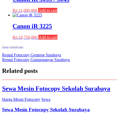
Rp
11,000,000
Add to cart
Canon iR 3225
Rp
10,750,000
Add to cart
Lihat produk lain
Post
Rental Fotocopy Genteng Surabaya
Rental Fotocopy Gununganyar Surabaya
navigation
Related posts
Sewa Mesin Fotocopy Sekolah Surabaya
Harga Mesin Fotocopy
Sewa
Sewa Mesin Fotocopy Sekolah Surabaya