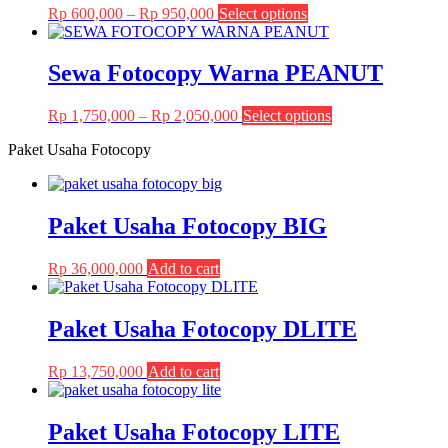
the
Price
This
Rp
600,000
–
Rp
950,000
Select options
options
product
range:
product
may
page
Rp 600,000
has
be
through
multiple
Sewa Fotocopy Warna PEANUT
chosen
Rp 950,000
variants.
on
The
the
Price
This
Rp
1,750,000
–
Rp
2,050,000
Select options
options
product
range:
product
may
page
Paket Usaha Fotocopy
Rp 1,750,000
has
be
through
multiple
chosen
Rp 2,050,000
variants.
on
The
the
Paket Usaha Fotocopy BIG
options
product
may
page
be
Rp
36,000,000
Add to cart
chosen
on
the
Paket Usaha Fotocopy DLITE
product
page
Rp
13,750,000
Add to cart
Paket Usaha Fotocopy LITE