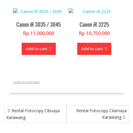
Canon iR 3035 / 3045
Canon iR 3225
Rp
11,000,000
Rp
10,750,000
Add to cart
Add to cart
Lihat produk lain
Post
Rental Fotocopy Cibuaya
Rental Fotocopy Cilamaya
navigation
Karawang
Karawang