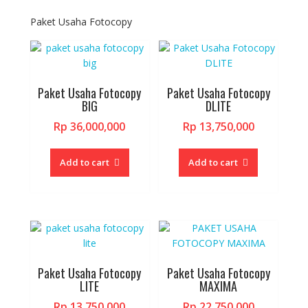
The
The
options
options
Paket Usaha Fotocopy
may
may
be
be
chosen
chosen
on
on
Paket Usaha Fotocopy
Paket Usaha Fotocopy
the
the
BIG
DLITE
product
product
Rp
36,000,000
Rp
13,750,000
page
page
Add to cart
Add to cart
Paket Usaha Fotocopy
Paket Usaha Fotocopy
LITE
MAXIMA
Rp
13,750,000
Rp
22,750,000