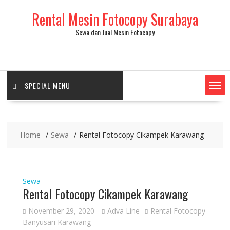
Skip
Rental Mesin Fotocopy Surabaya
to
content
Sewa dan Jual Mesin Fotocopy
SPECIAL MENU
Home
Sewa
Rental Fotocopy Cikampek Karawang
Sewa
Rental Fotocopy Cikampek Karawang
November 29, 2020
Adva Line
Rental Fotocopy
Banyusari Karawang