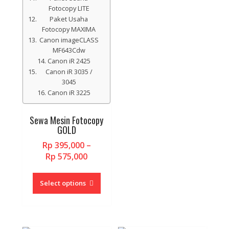
Fotocopy LITE
Paket Usaha
Fotocopy MAXIMA
Canon imageCLASS
MF643Cdw
Canon iR 2425
Canon iR 3035 /
3045
Canon iR 3225
Sewa Mesin Fotocopy
GOLD
Rp
395,000
–
Price
Rp
575,000
range:
This
Rp 395,000
product
Select options
through
has
Rp 575,000
multiple
variants.
The