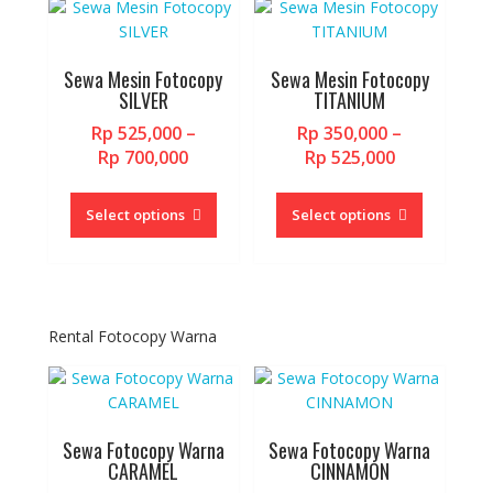
options
may
be
Sewa Mesin Fotocopy
Sewa Mesin Fotocopy
chosen
SILVER
TITANIUM
on
Rp
525,000
–
Rp
350,000
–
the
Price
Price
Rp
700,000
Rp
525,000
product
range:
range:
This
This
page
Rp 525,000
Rp 350,000
product
product
Select options
Select options
through
through
has
has
Rp 700,000
Rp 525,000
multiple
multiple
variants.
variants.
The
The
options
options
Rental Fotocopy Warna
may
may
be
be
chosen
chosen
on
on
Sewa Fotocopy Warna
Sewa Fotocopy Warna
the
the
CARAMEL
CINNAMON
product
product