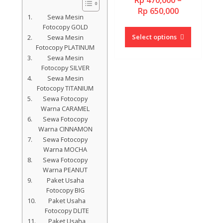
Rp
470,000
–
Price
Rp
650,000
Sewa Mesin
range:
This
Fotocopy GOLD
Rp 470,000
product
Select options
Sewa Mesin
through
has
Fotocopy PLATINUM
Rp 650,000
multiple
Sewa Mesin
Fotocopy SILVER
variants.
Sewa Mesin
The
Fotocopy TITANIUM
options
Sewa Fotocopy
may
Warna CARAMEL
be
Sewa Fotocopy
chosen
Warna CINNAMON
on
Sewa Fotocopy
the
Warna MOCHA
product
Sewa Fotocopy
page
Warna PEANUT
Paket Usaha
Fotocopy BIG
Paket Usaha
Fotocopy DLITE
Paket Usaha