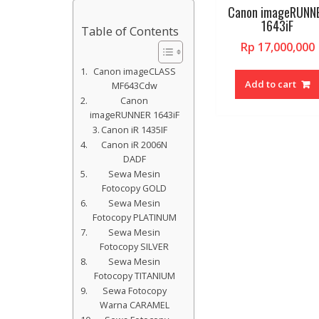
Canon imageRUNN
1643iF
Table of Contents
Rp
17,000,000
Canon imageCLASS
Add to cart
MF643Cdw
Canon
imageRUNNER 1643iF
Canon iR 1435IF
Canon iR 2006N
DADF
Sewa Mesin
Fotocopy GOLD
Sewa Mesin
Fotocopy PLATINUM
Sewa Mesin
Fotocopy SILVER
Sewa Mesin
Fotocopy TITANIUM
Sewa Fotocopy
Warna CARAMEL