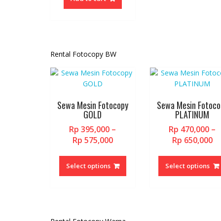
Rp 9,600,000.
Rental Fotocopy BW
Sewa Mesin Fotocopy
Sewa Mesin Fotoco
GOLD
PLATINUM
Rp
395,000
–
Rp
470,000
–
Price
Pr
Rp
575,000
Rp
650,000
range:
ra
This
Rp 395,000
Rp
product
Select options
Select options
through
t
has
Rp 575,000
Rp
multiple
variants.
The
options