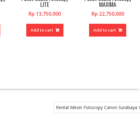
LITE
MAXIMA
product
product
produ
page
page
page
Rp
13,750,000
Rp
22,750,000
Add to cart
Add to cart
Rental Mesin Fotocopy Canon Surabaya