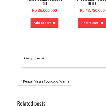
BIG
DLITE
product
page
Rp
36,000,000
Rp
13,750,000
Add to cart
Add to cart
Lihat produk lain
Post
Rental Mesin Fotocopy Warna
navigation
Related posts