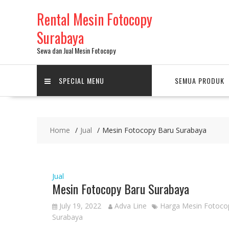
Skip
Rental Mesin Fotocopy
to
content
Surabaya
Sewa dan Jual Mesin Fotocopy
SPECIAL MENU
SEMUA PRODUK
Home
Jual
Mesin Fotocopy Baru Surabaya
Jual
Mesin Fotocopy Baru Surabaya
July 19, 2022
Adva Line
Harga Mesin Fotoco
Surabaya