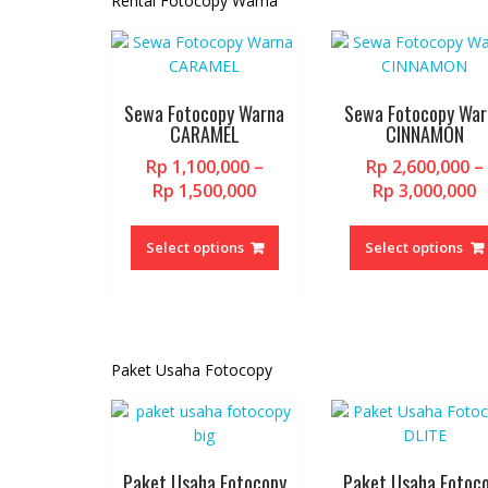
Rental Fotocopy Warna
may
be
chosen
on
Sewa Fotocopy Warna
Sewa Fotocopy War
the
CARAMEL
CINNAMON
product
page
Rp
1,100,000
–
Rp
2,600,000
–
Price
P
Rp
1,500,000
Rp
3,000,000
range:
r
This
Rp 1,100,000
R
product
Select options
Select options
through
t
has
Rp 1,500,000
R
multiple
variants.
The
options
Paket Usaha Fotocopy
may
be
chosen
on
Paket Usaha Fotocopy
Paket Usaha Fotoc
the