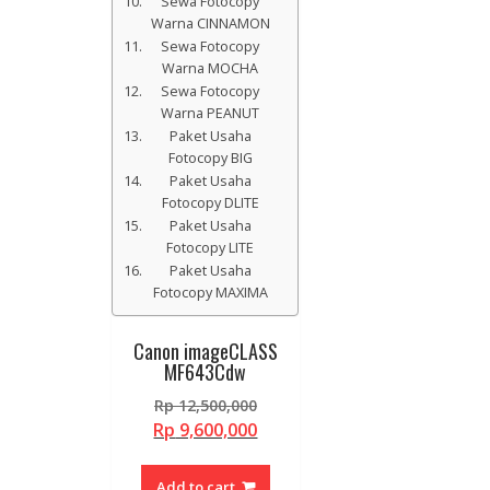
Sewa Fotocopy
Warna CINNAMON
Sewa Fotocopy
Warna MOCHA
Sewa Fotocopy
Warna PEANUT
Paket Usaha
Fotocopy BIG
Paket Usaha
Fotocopy DLITE
Paket Usaha
Fotocopy LITE
Paket Usaha
Fotocopy MAXIMA
Canon imageCLASS
MF643Cdw
Original
Rp
12,500,000
price
Current
Rp
9,600,000
was:
price
Rp 12,500,000.
is:
Add to cart