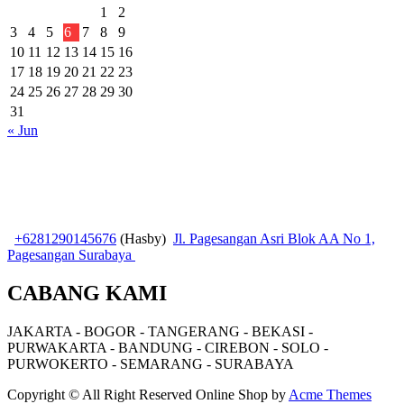
1
2
3
4
5
6
7
8
9
10
11
12
13
14
15
16
17
18
19
20
21
22
23
24
25
26
27
28
29
30
31
« Jun
+6281290145676
(Hasby)
Jl. Pagesangan Asri Blok AA No 1,
Pagesangan Surabaya
CABANG KAMI
JAKARTA - BOGOR - TANGERANG - BEKASI -
PURWAKARTA - BANDUNG - CIREBON - SOLO -
PURWOKERTO - SEMARANG - SURABAYA
Copyright © All Right Reserved
Online Shop by
Acme Themes