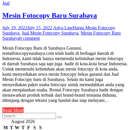
Jual
Mesin Fotocopy Baru Surabaya
July 19, 2022
July 15, 2022
Adva Line
Harga Mesin Fotocopy
Surabaya
,
Jual Mesin Fotocopy Surabaya
,
Mesin Fotocopy Baru
Surabaya
0 comment
Mesin Fotocopy Baru di Surabaya Garansi,
rentalfotocopysurabaya.com telah hadir di berbagai daerah di
Indonesia, kami tidak hanya memenuhi kebutuhan mesin fotocopy
di daerah Surabaya saja tapi juga hadir di kota-kota besar Indonesia.
Untuk memenuhi kebutuhan akan mesin fotocopy di kota anda,
kami menyediakan sewa mesin fotocopy bekas garansi dan Jual
Mesin Fotocopy baru di Surabaya. Selain itu kami juga
menyediakan paket usaha fotocopy untuk memudahkan anda yang
akan menjalankan usaha. Rental Fotocopy Surabaya hadir dengan
menawarkan produk terbaik dari brand-brand ternama didunia,
ditunjang dengan teknisi yang handal dan siap melayani…
Read More
August 2026
M
T
W
T
F
S
S