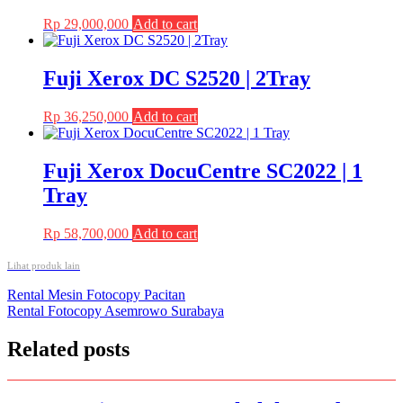
Rp
29,000,000
Add to cart
Fuji Xerox DC S2520 | 2Tray
Rp
36,250,000
Add to cart
Fuji Xerox DocuCentre SC2022 | 1
Tray
Rp
58,700,000
Add to cart
Lihat produk lain
Post
Rental Mesin Fotocopy Pacitan
Rental Fotocopy Asemrowo Surabaya
navigation
Related posts