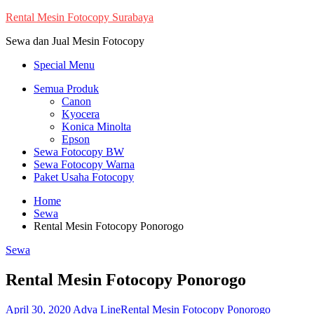
Skip
Rental Mesin Fotocopy Surabaya
to
Sewa dan Jual Mesin Fotocopy
content
Special Menu
Semua Produk
Canon
Kyocera
Konica Minolta
Epson
Sewa Fotocopy BW
Sewa Fotocopy Warna
Paket Usaha Fotocopy
Home
Sewa
Rental Mesin Fotocopy Ponorogo
Sewa
Rental Mesin Fotocopy Ponorogo
April 30, 2020
Adva Line
Rental Mesin Fotocopy Ponorogo