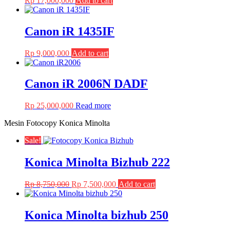
Rp
17,000,000
Add to cart
Canon iR 1435IF
Rp
9,000,000
Add to cart
Canon iR 2006N DADF
Rp
25,000,000
Read more
Mesin Fotocopy Konica Minolta
Sale!
Konica Minolta Bizhub 222
Original
Current
Rp
8,750,000
Rp
7,500,000
Add to cart
price
price
was:
is:
Rp 8,750,000.
Rp 7,500,000.
Konica Minolta bizhub 250