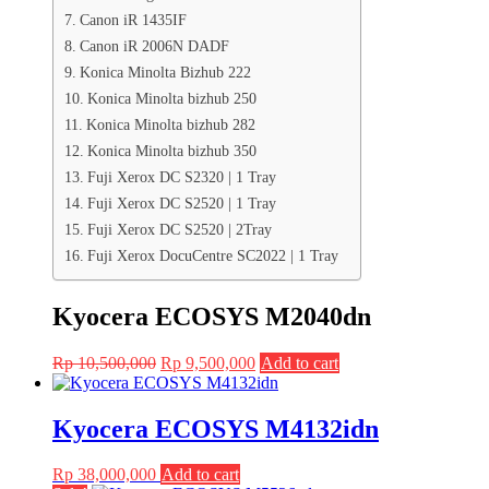
Canon iR 1435IF
Canon iR 2006N DADF
Konica Minolta Bizhub 222
Konica Minolta bizhub 250
Konica Minolta bizhub 282
Konica Minolta bizhub 350
Fuji Xerox DC S2320 | 1 Tray
Fuji Xerox DC S2520 | 1 Tray
Fuji Xerox DC S2520 | 2Tray
Fuji Xerox DocuCentre SC2022 | 1 Tray
Kyocera ECOSYS M2040dn
Original
Current
Rp
10,500,000
Rp
9,500,000
Add to cart
price
price
was:
is:
Rp 10,500,000.
Rp 9,500,000.
Kyocera ECOSYS M4132idn
Rp
38,000,000
Add to cart