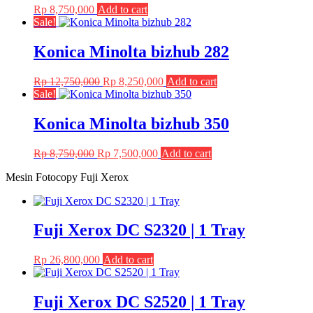
Rp
8,750,000
Add to cart
Sale!
Konica Minolta bizhub 282
Original
Current
Rp
12,750,000
Rp
8,250,000
Add to cart
price
price
Sale!
was:
is:
Rp 12,750,000.
Rp 8,250,000.
Konica Minolta bizhub 350
Original
Current
Rp
8,750,000
Rp
7,500,000
Add to cart
price
price
Mesin Fotocopy Fuji Xerox
was:
is:
Rp 8,750,000.
Rp 7,500,000.
Fuji Xerox DC S2320 | 1 Tray
Rp
26,800,000
Add to cart
Fuji Xerox DC S2520 | 1 Tray