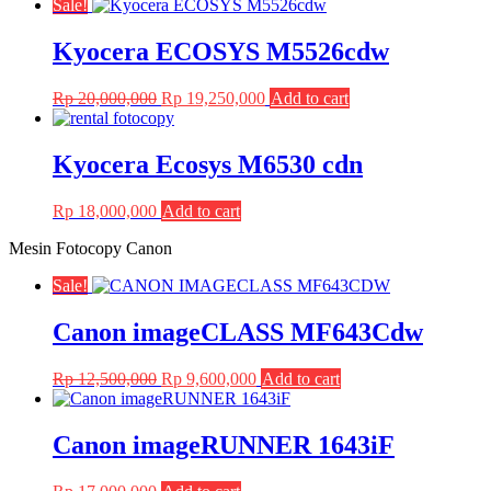
Sale!
Kyocera ECOSYS M5526cdw
Original
Current
Rp
20,000,000
Rp
19,250,000
Add to cart
price
price
was:
is:
Rp 20,000,000.
Rp 19,250,000.
Kyocera Ecosys M6530 cdn
Rp
18,000,000
Add to cart
Mesin Fotocopy Canon
Sale!
Canon imageCLASS MF643Cdw
Original
Current
Rp
12,500,000
Rp
9,600,000
Add to cart
price
price
was:
is:
Rp 12,500,000.
Rp 9,600,000.
Canon imageRUNNER 1643iF