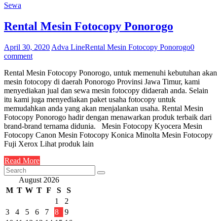
Sewa
Rental Mesin Fotocopy Ponorogo
April 30, 2020
Adva Line
Rental Mesin Fotocopy Ponorogo
0
comment
Rental Mesin Fotocopy Ponorogo, untuk memenuhi kebutuhan akan
mesin fotocopy di daerah Ponorogo Provinsi Jawa Timur, kami
menyediakan jual dan sewa mesin fotocopy didaerah anda. Selain
itu kami juga menyediakan paket usaha fotocopy untuk
memudahkan anda yang akan menjalankan usaha. Rental Mesin
Fotocopy Ponorogo hadir dengan menawarkan produk terbaik dari
brand-brand ternama didunia. Mesin Fotocopy Kyocera Mesin
Fotocopy Canon Mesin Fotocopy Konica Minolta Mesin Fotocopy
Fuji Xerox Lihat produk lain
Read More
August 2026
M
T
W
T
F
S
S
1
2
3
4
5
6
7
8
9