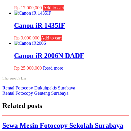
Rp
17,000,000
Add to cart
Canon iR 1435IF
Rp
9,000,000
Add to cart
Canon iR 2006N DADF
Rp
25,000,000
Read more
Lihat produk lain
Post
Rental Fotocopy Dukuhpakis Surabaya
Rental Fotocopy Genteng Surabaya
navigation
Related posts
Sewa Mesin Fotocopy Sekolah Surabaya