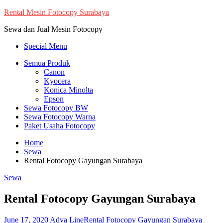
Skip
Rental Mesin Fotocopy Surabaya
to
Sewa dan Jual Mesin Fotocopy
content
Special Menu
Semua Produk
Canon
Kyocera
Konica Minolta
Epson
Sewa Fotocopy BW
Sewa Fotocopy Warna
Paket Usaha Fotocopy
Home
Sewa
Rental Fotocopy Gayungan Surabaya
Sewa
Rental Fotocopy Gayungan Surabaya
June 17, 2020
Adva Line
Rental Fotocopy Gayungan Surabaya