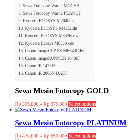
Sewa Fotocopy Warna MOCHA
Sewa Fotocopy Warna PEANUT
Kyocera ECOSYS M2040dn
Kyocera ECOSYS M4132idn
Kyocera ECOSYS M5526cdw
Kyocera Ecosys M6530 cdn
Canon imageCLASS MF643Cdw
Canon imageRUNNER 1643iF
Canon iR 1435IF
Canon iR 2006N DADF
Sewa Mesin Fotocopy GOLD
Price
This
Rp
395,000
–
Rp
575,000
Select options
range:
product
Rp 395,000
has
through
multiple
Sewa Mesin Fotocopy PLATINUM
Rp 575,000
variants.
The
Price
This
Rp
470,000
–
Rp
650,000
Select options
options