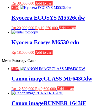
Rp
38,000,000
Add to cart
Sale!
Kyocera ECOSYS M5526cdw
Original
Current
Rp
20,000,000
Rp
19,250,000
Add to cart
price
price
was:
is:
Rp 20,000,000.
Rp 19,250,000.
Kyocera Ecosys M6530 cdn
Rp
18,000,000
Add to cart
Mesin Fotocopy Canon
Sale!
Canon imageCLASS MF643Cdw
Original
Current
Rp
12,500,000
Rp
9,600,000
Add to cart
price
price
was:
is:
Rp 12,500,000.
Rp 9,600,000.
Canon imageRUNNER 1643iF