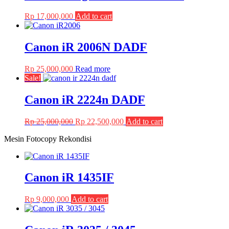
Rp
17,000,000
Add to cart
Canon iR 2006N DADF
Rp
25,000,000
Read more
Sale!
Canon iR 2224n DADF
Original
Current
Rp
25,000,000
Rp
22,500,000
Add to cart
price
price
Mesin Fotocopy Rekondisi
was:
is:
Rp 25,000,000.
Rp 22,500,000.
Canon iR 1435IF
Rp
9,000,000
Add to cart