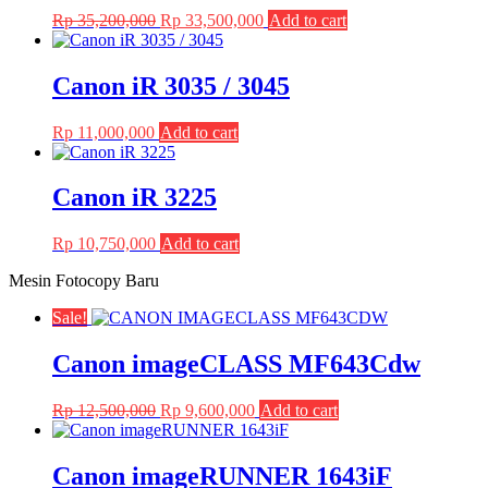
Original
Current
Rp
35,200,000
Rp
33,500,000
Add to cart
price
price
was:
is:
Rp 35,200,000.
Rp 33,500,000.
Canon iR 3035 / 3045
Rp
11,000,000
Add to cart
Canon iR 3225
Rp
10,750,000
Add to cart
Mesin Fotocopy Baru
Sale!
Canon imageCLASS MF643Cdw
Original
Current
Rp
12,500,000
Rp
9,600,000
Add to cart
price
price
was:
is:
Rp 12,500,000.
Rp 9,600,000.
Canon imageRUNNER 1643iF