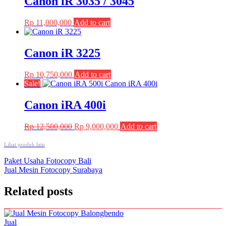
Canon iR 3035 / 3045
Rp
11,000,000
Add to cart
Canon iR 3225
Rp
10,750,000
Add to cart
Sale!
Canon iRA 400i
Original
Current
Rp
12,500,000
Rp
9,000,000
Add to cart
price
price
was:
is:
Lihat produk lain
Rp 12,500,000.
Rp 9,000,000.
Post
Paket Usaha Fotocopy Bali
Jual Mesin Fotocopy Surabaya
navigation
Related posts
Jual