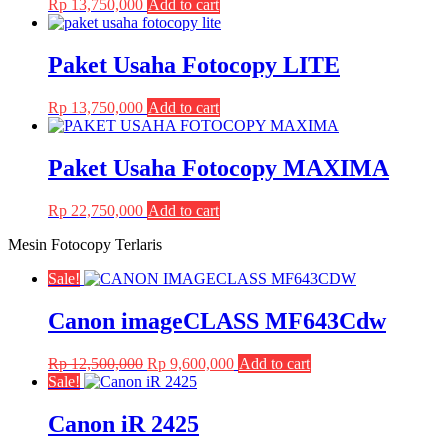
Rp
13,750,000
Add to cart
Paket Usaha Fotocopy LITE
Rp
13,750,000
Add to cart
Paket Usaha Fotocopy MAXIMA
Rp
22,750,000
Add to cart
Mesin Fotocopy Terlaris
Sale!
Canon imageCLASS MF643Cdw
Original
Current
Rp
12,500,000
Rp
9,600,000
Add to cart
price
price
Sale!
was:
is:
Rp 12,500,000.
Rp 9,600,000.
Canon iR 2425