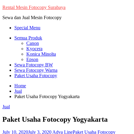
Skip
Rental Mesin Fotocopy Surabaya
to
Sewa dan Jual Mesin Fotocopy
content
Special Menu
Semua Produk
Canon
Kyocera
Konica Minolta
Epson
Sewa Fotocopy BW
Sewa Fotocopy Warna
Paket Usaha Fotocopy
Home
Jual
Paket Usaha Fotocopy Yogyakarta
Jual
Paket Usaha Fotocopy Yogyakarta
July 10, 2020
July 3, 2020
Adva Line
Paket Usaha Fotocopy