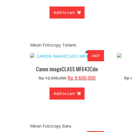
Add to cart
Mesin Fotocopy Terlaris
SALE!
Canon imageCLASS MF643Cdw
Original
Current
Rp
9,600,000
Rp
12,500,000
Rp
3
price
price
was:
is:
Add to cart
Rp 12,500,000.
Rp 9,600,000.
Mesin Fotocopy Baru