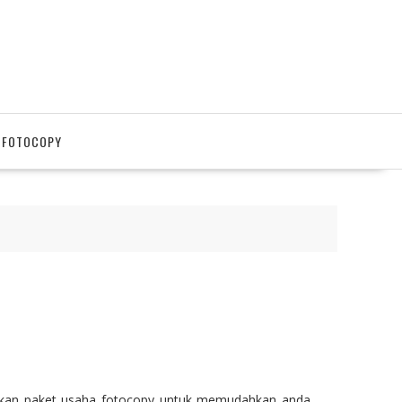
 FOTOCOPY
akan paket usaha fotocopy untuk memudahkan anda