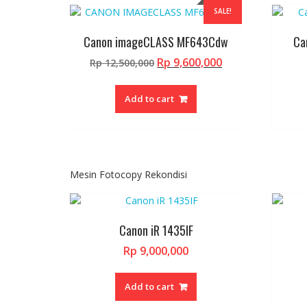
SALE!
Canon imageCLASS MF643Cdw
Ca
Original
Current
Rp
9,600,000
Rp
12,500,000
price
price
was:
is:
Add to cart
Rp 12,500,000.
Rp 9,600,000.
Mesin Fotocopy Rekondisi
Canon iR 1435IF
Rp
9,000,000
Add to cart