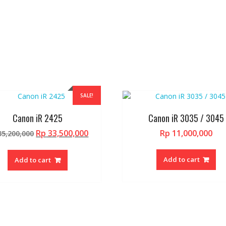
SALE!
Canon iR 2425
Canon iR 3035 / 3045
Original
Current
Rp
33,500,000
Rp
11,000,000
5,200,000
price
price
was:
is:
Add to cart
Add to cart
Rp 35,200,000.
Rp 33,500,000.