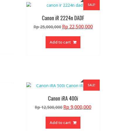
SALE!
Canon iR 2224n DADF
Original
Current
Rp
22,500,000
Rp
25,000,000
price
price
was:
is:
Add to cart
Rp 25,000,000.
Rp 22,500,000.
SALE!
Canon iRA 400i
Original
Current
Rp
9,000,000
Rp
12,500,000
price
price
was:
is:
Add to cart
Rp 12,500,000.
Rp 9,000,000.