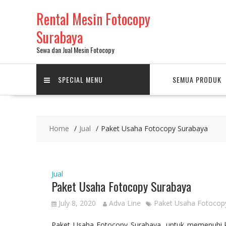
Skip
Rental Mesin Fotocopy
to
content
Surabaya
Sewa dan Jual Mesin Fotocopy
SPECIAL MENU
SEMUA PRODUK
Home
Jual
Paket Usaha Fotocopy Surabaya
Jual
Paket Usaha Fotocopy Surabaya
July 8, 2020
Adva Line
Paket Usaha Fotocop
Paket Usaha Fotocopy Surabaya, untuk memenuhi 