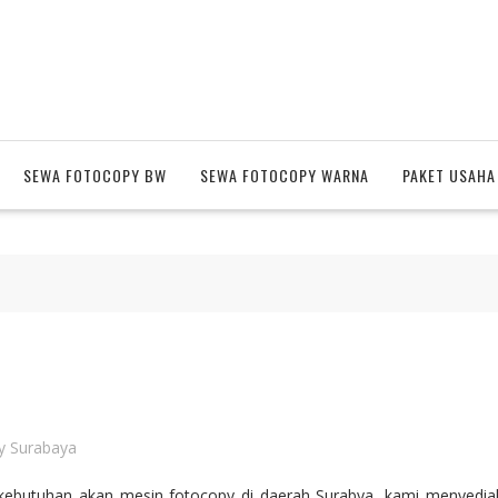
SEWA FOTOCOPY BW
SEWA FOTOCOPY WARNA
PAKET USAHA
y Surabaya
kebutuhan akan mesin fotocopy di daerah Surabya, kami menyedi