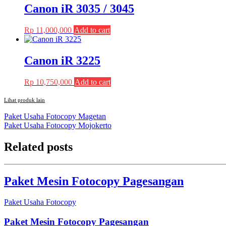
Rp 35,200,000.
Rp 33,500,000.
Canon iR 3035 / 3045
Rp
11,000,000
Add to cart
Canon iR 3225
Rp
10,750,000
Add to cart
Lihat produk lain
Post
Paket Usaha Fotocopy Magetan
Paket Usaha Fotocopy Mojokerto
navigation
Related posts
Paket Mesin Fotocopy Pagesangan
Paket Usaha Fotocopy
Paket Mesin Fotocopy Pagesangan