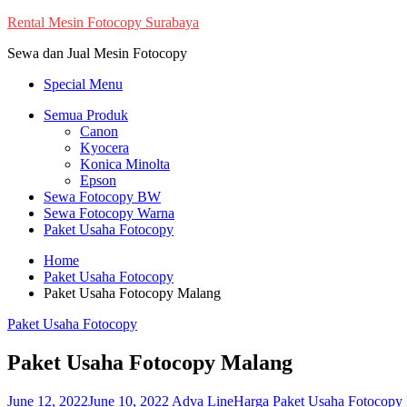
Skip
Rental Mesin Fotocopy Surabaya
to
Sewa dan Jual Mesin Fotocopy
content
Special Menu
Semua Produk
Canon
Kyocera
Konica Minolta
Epson
Sewa Fotocopy BW
Sewa Fotocopy Warna
Paket Usaha Fotocopy
Home
Paket Usaha Fotocopy
Paket Usaha Fotocopy Malang
Paket Usaha Fotocopy
Paket Usaha Fotocopy Malang
June 12, 2022
June 10, 2022
Adva Line
Harga Paket Usaha Fotocopy