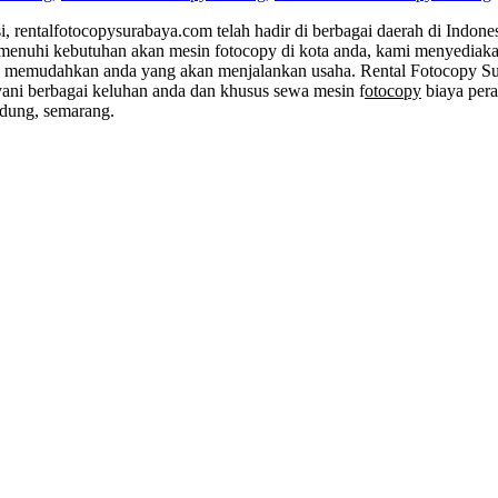
, rentalfotocopysurabaya.com telah hadir di berbagai daerah di Indon
 memenuhi kebutuhan akan mesin fotocopy di kota anda, kami menyedia
uk memudahkan anda yang akan menjalankan usaha. Rental Fotocopy Su
yani berbagai keluhan anda dan khusus sewa mesin f
otocopy
biaya pera
andung, semarang.