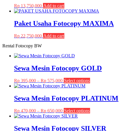
Rp
13,750,000
Add to cart
Paket Usaha Fotocopy MAXIMA
Rp
22,750,000
Add to cart
Rental Fotocopy BW
Sewa Mesin Fotocopy GOLD
Price
This
Rp
395,000
–
Rp
575,000
Select options
range:
product
Rp 395,000
has
through
multiple
Sewa Mesin Fotocopy PLATINUM
Rp 575,000
variants.
The
Price
This
Rp
470,000
–
Rp
650,000
Select options
options
range:
product
may
Rp 470,000
has
be
through
multiple
Sewa Mesin Fotocopy SILVER
chosen