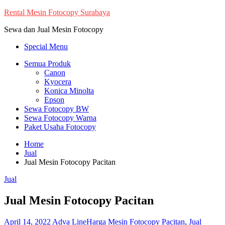
Skip
Rental Mesin Fotocopy Surabaya
to
Sewa dan Jual Mesin Fotocopy
content
Special Menu
Semua Produk
Canon
Kyocera
Konica Minolta
Epson
Sewa Fotocopy BW
Sewa Fotocopy Warna
Paket Usaha Fotocopy
Home
Jual
Jual Mesin Fotocopy Pacitan
Jual
Jual Mesin Fotocopy Pacitan
April 14, 2022
Adva Line
Harga Mesin Fotocopy Pacitan
,
Jual