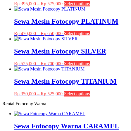
Price
This
Rp
395,000
–
Rp
575,000
Select options
range:
product
Rp 395,000
has
through
multiple
Sewa Mesin Fotocopy PLATINUM
Rp 575,000
variants.
The
Price
This
Rp
470,000
–
Rp
650,000
Select options
options
range:
product
may
Rp 470,000
has
be
through
multiple
Sewa Mesin Fotocopy SILVER
chosen
Rp 650,000
variants.
on
The
the
Price
This
Rp
525,000
–
Rp
700,000
Select options
options
product
range:
product
may
page
Rp 525,000
has
be
through
multiple
Sewa Mesin Fotocopy TITANIUM
chosen
Rp 700,000
variants.
on
The
the
Price
This
Rp
350,000
–
Rp
525,000
Select options
options
product
range:
product
may
page
Rental Fotocopy Warna
Rp 350,000
has
be
through
multiple
chosen
Rp 525,000
variants.
on
The
the
Sewa Fotocopy Warna CARAMEL
options
product
may