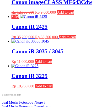
Canon imageCLASS MF643Cdw
Original
Current
Rp
12,500,000
Rp
9,600,000
Add to cart
price
price
Sale!
was:
is:
Rp 12,500,000.
Rp 9,600,000.
Canon iR 2425
Original
Current
Rp
35,200,000
Rp
33,500,000
Add to cart
price
price
was:
is:
Rp 35,200,000.
Rp 33,500,000.
Canon iR 3035 / 3045
Rp
11,000,000
Add to cart
Canon iR 3225
Rp
10,750,000
Add to cart
Lihat produk lain
Post
Jual Mesin Fotocopy Ngawi
Jual Mesin Fotocopy Pamekasan