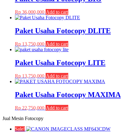
may
page
be
Rp
36,000,000
Add to cart
chosen
on
the
Paket Usaha Fotocopy DLITE
product
page
Rp
13,750,000
Add to cart
Paket Usaha Fotocopy LITE
Rp
13,750,000
Add to cart
Paket Usaha Fotocopy MAXIMA
Rp
22,750,000
Add to cart
Jual Mesin Fotocopy
Sale!