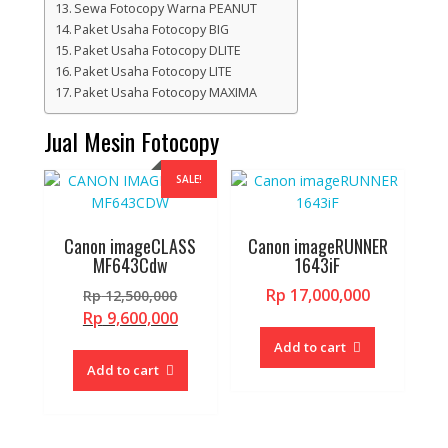
Sewa Fotocopy Warna PEANUT
Paket Usaha Fotocopy BIG
Paket Usaha Fotocopy DLITE
Paket Usaha Fotocopy LITE
Paket Usaha Fotocopy MAXIMA
Jual Mesin Fotocopy
SALE!
Canon imageCLASS
Canon imageRUNNER
MF643Cdw
1643iF
Original
Rp
17,000,000
Rp
12,500,000
price
Current
Rp
9,600,000
was:
price
Add to cart
Rp 12,500,000.
is:
Add to cart
Rp 9,600,000.