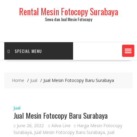
Skip
Rental Mesin Fotocopy Surabaya
to
content
Sewa dan Jual Mesin Fotocopy
SPECIAL MENU
Home
Jual
Jual Mesin Fotocopy Baru Surabaya
Jual
Jual Mesin Fotocopy Baru Surabaya
June 26, 2022
Adva Line
Harga Mesin Fotocopy
Surabaya
,
Jual Mesin Fotocopy Baru Surabaya
,
Jual