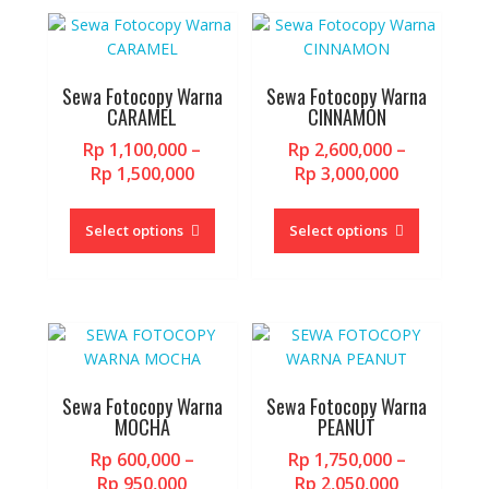
may
may
be
be
chosen
chosen
on
on
Sewa Fotocopy Warna
Sewa Fotocopy Warna
the
the
CARAMEL
CINNAMON
product
product
page
page
Rp
1,100,000
–
Rp
2,600,000
–
Price
Price
Rp
1,500,000
Rp
3,000,000
range:
range:
This
This
Rp 1,100,000
Rp 2,600,0
product
product
Select options
Select options
through
through
has
has
Rp 1,500,000
Rp 3,000,0
multiple
multiple
variants.
variants.
The
The
options
options
may
may
be
be
Sewa Fotocopy Warna
Sewa Fotocopy Warna
chosen
chosen
MOCHA
PEANUT
on
on
Rp
600,000
–
Rp
1,750,000
–
the
the
Price
Price
Rp
950,000
Rp
2,050,000