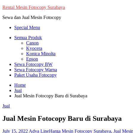
Skip
Rental Mesin Fotocopy Surabaya
to
Sewa dan Jual Mesin Fotocopy
content
Special Menu
Semua Produk
Canon
Kyocera
Konica Minolta
Epson
Sewa Fotocopy BW
Sewa Fotocopy Warna
Paket Usaha Fotocopy
Home
Jual
Jual Mesin Fotocopy Baru di Surabaya
Jual
Jual Mesin Fotocopy Baru di Surabaya
July 15, 2022
Adva Line
Harga Mesin Fotocopy Surabaya
,
Jual Mesi