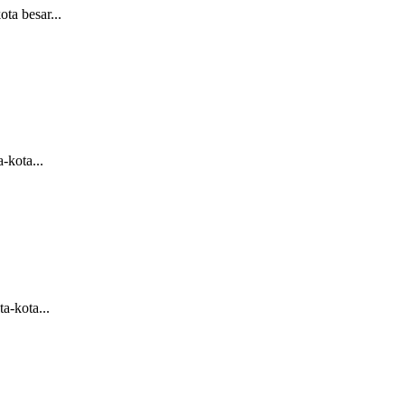
ta besar...
-kota...
a-kota...