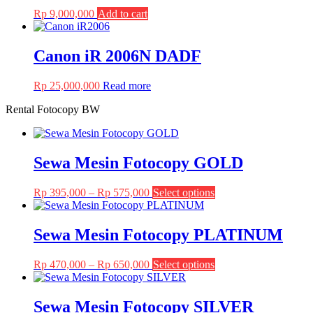
Rp
9,000,000
Add to cart
Canon iR 2006N DADF
Rp
25,000,000
Read more
Rental Fotocopy BW
Sewa Mesin Fotocopy GOLD
Price
This
Rp
395,000
–
Rp
575,000
Select options
range:
product
Rp 395,000
has
through
multiple
Sewa Mesin Fotocopy PLATINUM
Rp 575,000
variants.
The
Price
This
Rp
470,000
–
Rp
650,000
Select options
options
range:
product
may
Rp 470,000
has
be
through
multiple
Sewa Mesin Fotocopy SILVER
chosen