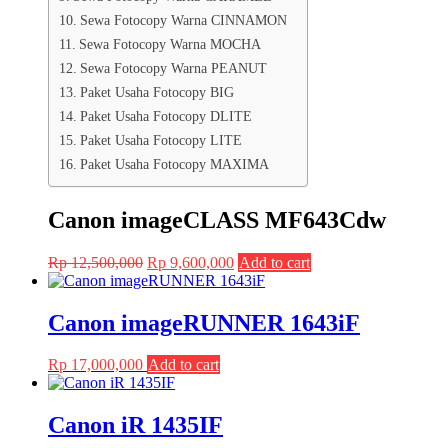
Sewa Fotocopy Warna CINNAMON
Sewa Fotocopy Warna MOCHA
Sewa Fotocopy Warna PEANUT
Paket Usaha Fotocopy BIG
Paket Usaha Fotocopy DLITE
Paket Usaha Fotocopy LITE
Paket Usaha Fotocopy MAXIMA
Canon imageCLASS MF643Cdw
Original
Current
Rp
12,500,000
Rp
9,600,000
Add to cart
price
price
was:
is:
Rp 12,500,000.
Rp 9,600,000.
Canon imageRUNNER 1643iF
Rp
17,000,000
Add to cart
Canon iR 1435IF