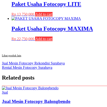
Paket Usaha Fotocopy LITE
Rp
13,750,000
Add to cart
Paket Usaha Fotocopy MAXIMA
Rp
22,750,000
Add to cart
Lihat produk lain
Post
Jual Mesin Fotocopy Rekondisi Surabaya
Rental Mesin Fotocopy Surabaya
navigation
Related posts
Jual
Jual Mesin Fotocopy Balongbendo