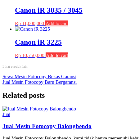
was:
is:
Rp 35,200,000.
Rp 33,500,000.
Canon iR 3035 / 3045
Rp
11,000,000
Add to cart
Canon iR 3225
Rp
10,750,000
Add to cart
Lihat produk lain
Post
Sewa Mesin Fotocopy Bekas Garansi
Jual Mesin Fotocopy Baru Bergaransi
navigation
Related posts
Jual
Jual Mesin Fotocopy Balongbendo
Jual Mesin Fotocopy Balongbendo, kami tidak hanya memenuhi kebutuh