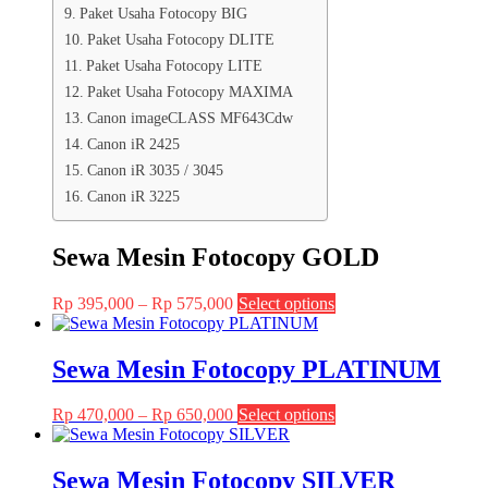
Paket Usaha Fotocopy BIG
Paket Usaha Fotocopy DLITE
Paket Usaha Fotocopy LITE
Paket Usaha Fotocopy MAXIMA
Canon imageCLASS MF643Cdw
Canon iR 2425
Canon iR 3035 / 3045
Canon iR 3225
Sewa Mesin Fotocopy GOLD
Price
This
Rp
395,000
–
Rp
575,000
Select options
range:
product
Rp 395,000
has
through
multiple
Sewa Mesin Fotocopy PLATINUM
Rp 575,000
variants.
The
Price
This
Rp
470,000
–
Rp
650,000
Select options
options
range:
product
may
Rp 470,000
has
be
through
multiple
Sewa Mesin Fotocopy SILVER
chosen