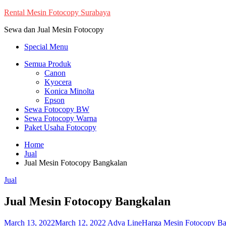
Skip
Rental Mesin Fotocopy Surabaya
to
Sewa dan Jual Mesin Fotocopy
content
Special Menu
Semua Produk
Canon
Kyocera
Konica Minolta
Epson
Sewa Fotocopy BW
Sewa Fotocopy Warna
Paket Usaha Fotocopy
Home
Jual
Jual Mesin Fotocopy Bangkalan
Jual
Jual Mesin Fotocopy Bangkalan
March 13, 2022
March 12, 2022
Adva Line
Harga Mesin Fotocopy B