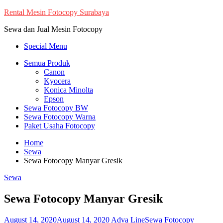
Skip
Rental Mesin Fotocopy Surabaya
to
Sewa dan Jual Mesin Fotocopy
content
Special Menu
Semua Produk
Canon
Kyocera
Konica Minolta
Epson
Sewa Fotocopy BW
Sewa Fotocopy Warna
Paket Usaha Fotocopy
Home
Sewa
Sewa Fotocopy Manyar Gresik
Sewa
Sewa Fotocopy Manyar Gresik
August 14, 2020
August 14, 2020
Adva Line
Sewa Fotocopy