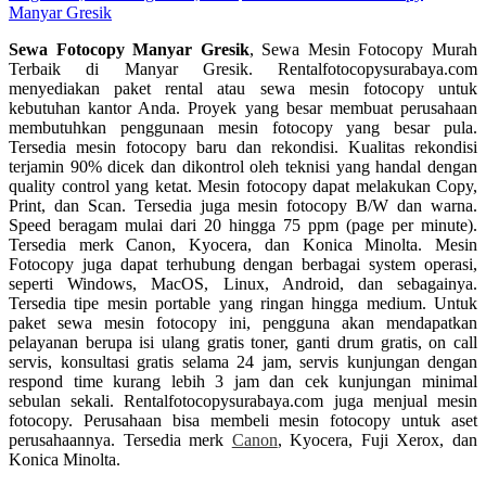
Manyar Gresik
Sewa Fotocopy
Manyar Gresik
,
Sewa Mesin Fotocopy Murah
Terbaik di
Manyar Gresik
. Rentalfotocopysurabaya.com
menyediakan paket rental atau sewa mesin fotocopy untuk
kebutuhan kantor Anda. Proyek yang besar membuat perusahaan
membutuhkan penggunaan mesin fotocopy yang besar pula.
Tersedia mesin fotocopy baru dan rekondisi. Kualitas rekondisi
terjamin 90% dicek dan dikontrol oleh teknisi yang handal dengan
quality control yang ketat. Mesin fotocopy dapat melakukan Copy,
Print, dan Scan. Tersedia juga mesin fotocopy B/W dan warna.
Speed beragam mulai dari 20 hingga 75 ppm (page per minute).
Tersedia merk Canon, Kyocera, dan Konica Minolta. Mesin
Fotocopy juga dapat terhubung dengan berbagai system operasi,
seperti Windows, MacOS, Linux, Android, dan sebagainya.
Tersedia tipe mesin portable yang ringan hingga medium. Untuk
paket sewa mesin fotocopy ini, pengguna akan mendapatkan
pelayanan berupa isi ulang gratis toner, ganti drum gratis, on call
servis, konsultasi gratis selama 24 jam, servis kunjungan dengan
respond time kurang lebih 3 jam dan cek kunjungan minimal
sebulan sekali. Rentalfotocopysurabaya.com juga menjual mesin
fotocopy. Perusahaan bisa membeli mesin fotocopy untuk aset
perusahaannya. Tersedia merk
Canon
, Kyocera, Fuji Xerox, dan
Konica Minolta.