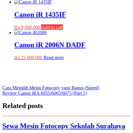
Canon iR 1435IF
Rp
9,000,000
Add to cart
Canon iR 2006N DADF
Rp
25,000,000
Read more
Post
Cara Memilih Mesin Fotocopy yang Bagus (Speed)
Review Canon iRA 6055/6065/6075 (Part 1)
navigation
Related posts
Sewa Mesin Fotocopy Sekolah Surabaya