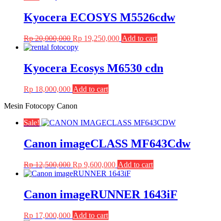
Kyocera ECOSYS M5526cdw
Original
Current
Rp
20,000,000
Rp
19,250,000
Add to cart
price
price
was:
is:
Rp 20,000,000.
Rp 19,250,000.
Kyocera Ecosys M6530 cdn
Rp
18,000,000
Add to cart
Mesin Fotocopy Canon
Sale!
Canon imageCLASS MF643Cdw
Original
Current
Rp
12,500,000
Rp
9,600,000
Add to cart
price
price
was:
is:
Rp 12,500,000.
Rp 9,600,000.
Canon imageRUNNER 1643iF
Rp
17,000,000
Add to cart