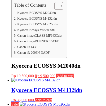
Table of Contents
Kyocera ECOSYS M2040dn
Kyocera ECOSYS M4132idn
Kyocera ECOSYS M5526cdw
Kyocera Ecosys M6530 cdn
Canon imageCLASS MF643Cdw
Canon imageRUNNER 1643iF
Canon iR 1435IF
Canon iR 2006N DADF
Kyocera ECOSYS M2040dn
Original
Current
Rp
10,500,000
Rp
9,500,000
Add to cart
price
price
was:
is:
Rp 10,500,000.
Rp 9,500,000.
Kyocera ECOSYS M4132idn
Rp
38,000,000
Add to cart
Sale!