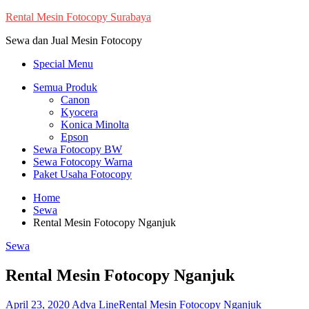
Skip
Rental Mesin Fotocopy Surabaya
to
Sewa dan Jual Mesin Fotocopy
content
Special Menu
Semua Produk
Canon
Kyocera
Konica Minolta
Epson
Sewa Fotocopy BW
Sewa Fotocopy Warna
Paket Usaha Fotocopy
Home
Sewa
Rental Mesin Fotocopy Nganjuk
Sewa
Rental Mesin Fotocopy Nganjuk
April 23, 2020
Adva Line
Rental Mesin Fotocopy Nganjuk