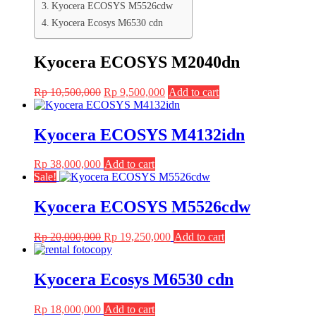
Kyocera ECOSYS M5526cdw
Kyocera Ecosys M6530 cdn
Kyocera ECOSYS M2040dn
Original
Current
Rp
10,500,000
Rp
9,500,000
Add to cart
price
price
was:
is:
Rp 10,500,000.
Rp 9,500,000.
Kyocera ECOSYS M4132idn
Rp
38,000,000
Add to cart
Sale!
Kyocera ECOSYS M5526cdw
Original
Current
Rp
20,000,000
Rp
19,250,000
Add to cart
price
price
was:
is:
Rp 20,000,000.
Rp 19,250,000.
Kyocera Ecosys M6530 cdn
Rp
18,000,000
Add to cart