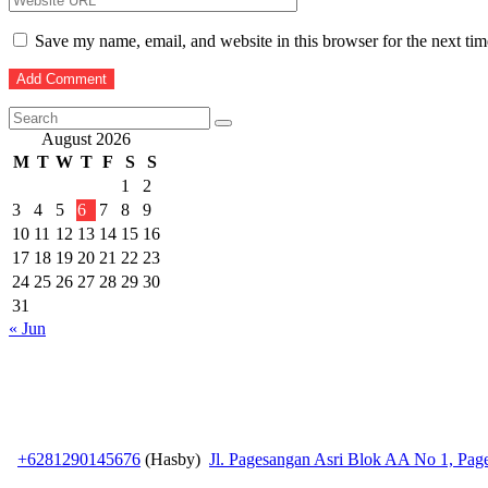
Save my name, email, and website in this browser for the next ti
August 2026
M
T
W
T
F
S
S
1
2
3
4
5
6
7
8
9
10
11
12
13
14
15
16
17
18
19
20
21
22
23
24
25
26
27
28
29
30
31
« Jun
+6281290145676
(Hasby)
Jl. Pagesangan Asri Blok AA No 1, Pa