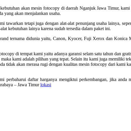
kebutuhan akan mesin fotocopy di daerah Nganjuk Jawa Timur, kami m
a yang akan menjalankan usaha.
 tawarkan tetapi juga dengan alat-alat penunjang usaha lainya, seperti
alat kebutuhan lainya karena sudah tersedia dalam paket ini.
-brand ternama didunia yaitu, Canon, Kyocer, Fuji Xerox dan Konica M
otocopy di tempat kami yaitu adanya garansi selam satu tahun dan gra
maka kami adalah pilihan yang tepat. Selain itu kami juga memiliki te
a tidak akan merasa rugi dengan kualitas mesin fotocopy dari kami ka
ami perbaharui daftar harganya mengiktui perkembangan, jika anda 
Surabaya – Jawa Timur
lokasi