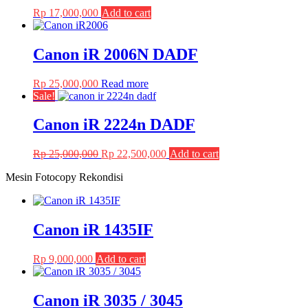
Rp
17,000,000
Add to cart
Canon iR 2006N DADF
Rp
25,000,000
Read more
Sale!
Canon iR 2224n DADF
Original
Current
Rp
25,000,000
Rp
22,500,000
Add to cart
price
price
Mesin Fotocopy Rekondisi
was:
is:
Rp 25,000,000.
Rp 22,500,000.
Canon iR 1435IF
Rp
9,000,000
Add to cart
Canon iR 3035 / 3045