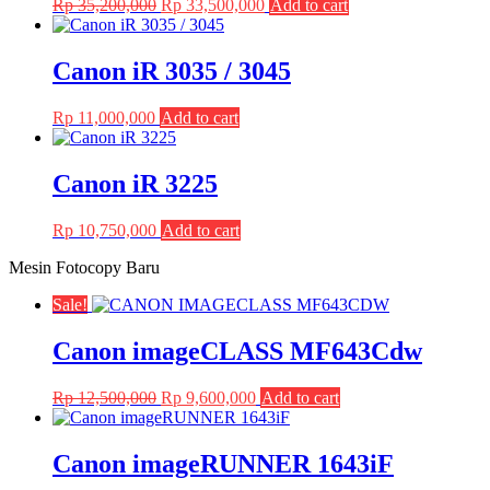
Original
Current
Rp
35,200,000
Rp
33,500,000
Add to cart
price
price
was:
is:
Rp 35,200,000.
Rp 33,500,000.
Canon iR 3035 / 3045
Rp
11,000,000
Add to cart
Canon iR 3225
Rp
10,750,000
Add to cart
Mesin Fotocopy Baru
Sale!
Canon imageCLASS MF643Cdw
Original
Current
Rp
12,500,000
Rp
9,600,000
Add to cart
price
price
was:
is:
Rp 12,500,000.
Rp 9,600,000.
Canon imageRUNNER 1643iF