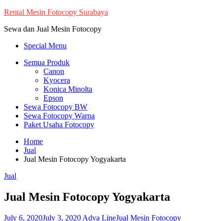
Skip
Rental Mesin Fotocopy Surabaya
to
Sewa dan Jual Mesin Fotocopy
content
Special Menu
Semua Produk
Canon
Kyocera
Konica Minolta
Epson
Sewa Fotocopy BW
Sewa Fotocopy Warna
Paket Usaha Fotocopy
Home
Jual
Jual Mesin Fotocopy Yogyakarta
Jual
Jual Mesin Fotocopy Yogyakarta
July 6, 2020
July 3, 2020
Adva Line
Jual Mesin Fotocopy