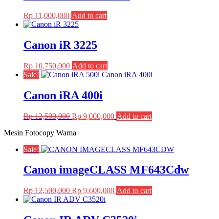
Rp
11,000,000
Add to cart
Canon iR 3225
Rp
10,750,000
Add to cart
Sale!
Canon iRA 400i
Original
Current
Rp
12,500,000
Rp
9,000,000
Add to cart
price
price
Mesin Fotocopy Warna
was:
is:
Rp 12,500,000.
Rp 9,000,000.
Sale!
Canon imageCLASS MF643Cdw
Original
Current
Rp
12,500,000
Rp
9,600,000
Add to cart
price
price
was:
is:
Rp 12,500,000.
Rp 9,600,000.