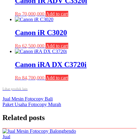
Canon IR ADV C3520i
Rp
70,000,000
Add to cart
Canon iR C3020
Rp
62,500,000
Add to cart
Canon iRA DX C3720i
Rp
84,700,000
Add to cart
Lihat produk lain
Post
Jual Mesin Fotocopy Bali
Paket Usaha Fotocopy Murah
navigation
Related posts
Jual