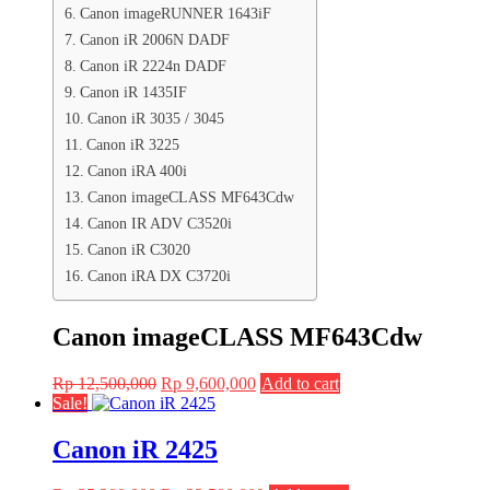
Canon imageRUNNER 1643iF
Canon iR 2006N DADF
Canon iR 2224n DADF
Canon iR 1435IF
Canon iR 3035 / 3045
Canon iR 3225
Canon iRA 400i
Canon imageCLASS MF643Cdw
Canon IR ADV C3520i
Canon iR C3020
Canon iRA DX C3720i
Canon imageCLASS MF643Cdw
Original
Current
Rp
12,500,000
Rp
9,600,000
Add to cart
price
price
Sale!
was:
is:
Rp 12,500,000.
Rp 9,600,000.
Canon iR 2425