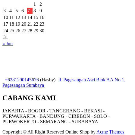
1
2
3
4
5
6
7
8
9
10
11
12
13
14
15
16
17
18
19
20
21
22
23
24
25
26
27
28
29
30
31
« Jun
+6281290145676
(Hasby)
Jl. Pagesangan Asri Blok AA No 1,
Pagesangan Surabaya
CABANG KAMI
JAKARTA - BOGOR - TANGERANG - BEKASI -
PURWAKARTA - BANDUNG - CIREBON - SOLO -
PURWOKERTO - SEMARANG - SURABAYA
Copyright © All Right Reserved
Online Shop by
Acme Themes