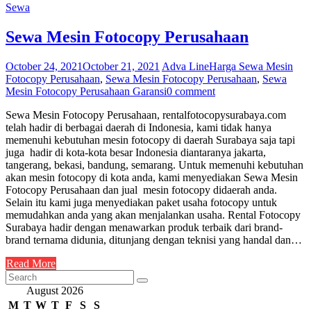
Sewa
Sewa Mesin Fotocopy Perusahaan
October 24, 2021
October 21, 2021
Adva Line
Harga Sewa Mesin
Fotocopy Perusahaan
,
Sewa Mesin Fotocopy Perusahaan
,
Sewa
Mesin Fotocopy Perusahaan Garansi
0 comment
Sewa Mesin Fotocopy Perusahaan, rentalfotocopysurabaya.com
telah hadir di berbagai daerah di Indonesia, kami tidak hanya
memenuhi kebutuhan mesin fotocopy di daerah Surabaya saja tapi
juga hadir di kota-kota besar Indonesia diantaranya jakarta,
tangerang, bekasi, bandung, semarang. Untuk memenuhi kebutuhan
akan mesin fotocopy di kota anda, kami menyediakan Sewa Mesin
Fotocopy Perusahaan dan jual mesin fotocopy didaerah anda.
Selain itu kami juga menyediakan paket usaha fotocopy untuk
memudahkan anda yang akan menjalankan usaha. Rental Fotocopy
Surabaya hadir dengan menawarkan produk terbaik dari brand-
brand ternama didunia, ditunjang dengan teknisi yang handal dan…
Read More
August 2026
M
T
W
T
F
S
S