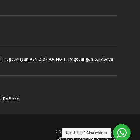
Jl. Pagesangan Asri Blok AA No 1, Pagesangan Surabaya
SURABAYA
Copyright © All Right Reserved
Need Help?
Chat with us
Online Shop by
Acme Themes