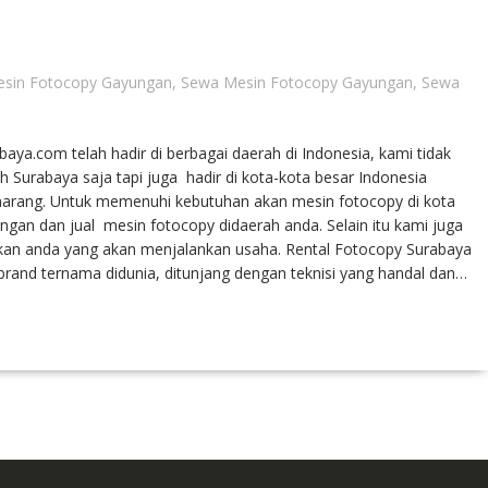
sin Fotocopy Gayungan
,
Sewa Mesin Fotocopy Gayungan
,
Sewa
ya.com telah hadir di berbagai daerah di Indonesia, kami tidak
Surabaya saja tapi juga hadir di kota-kota besar Indonesia
emarang. Untuk memenuhi kebutuhan akan mesin fotocopy di kota
an dan jual mesin fotocopy didaerah anda. Selain itu kami juga
an anda yang akan menjalankan usaha. Rental Fotocopy Surabaya
brand ternama didunia, ditunjang dengan teknisi yang handal dan…