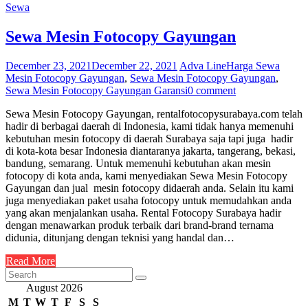
Sewa
Sewa Mesin Fotocopy Gayungan
December 23, 2021
December 22, 2021
Adva Line
Harga Sewa
Mesin Fotocopy Gayungan
,
Sewa Mesin Fotocopy Gayungan
,
Sewa Mesin Fotocopy Gayungan Garansi
0 comment
Sewa Mesin Fotocopy Gayungan, rentalfotocopysurabaya.com telah
hadir di berbagai daerah di Indonesia, kami tidak hanya memenuhi
kebutuhan mesin fotocopy di daerah Surabaya saja tapi juga hadir
di kota-kota besar Indonesia diantaranya jakarta, tangerang, bekasi,
bandung, semarang. Untuk memenuhi kebutuhan akan mesin
fotocopy di kota anda, kami menyediakan Sewa Mesin Fotocopy
Gayungan dan jual mesin fotocopy didaerah anda. Selain itu kami
juga menyediakan paket usaha fotocopy untuk memudahkan anda
yang akan menjalankan usaha. Rental Fotocopy Surabaya hadir
dengan menawarkan produk terbaik dari brand-brand ternama
didunia, ditunjang dengan teknisi yang handal dan…
Read More
August 2026
M
T
W
T
F
S
S