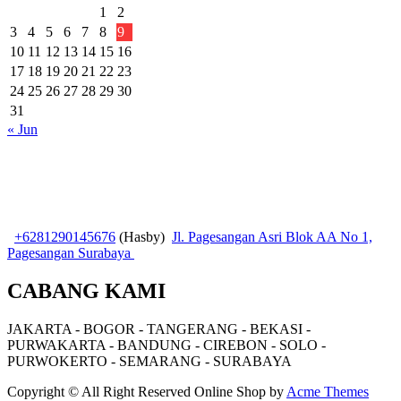
1
2
3
4
5
6
7
8
9
10
11
12
13
14
15
16
17
18
19
20
21
22
23
24
25
26
27
28
29
30
31
« Jun
+6281290145676
(Hasby)
Jl. Pagesangan Asri Blok AA No 1,
Pagesangan Surabaya
CABANG KAMI
JAKARTA - BOGOR - TANGERANG - BEKASI -
PURWAKARTA - BANDUNG - CIREBON - SOLO -
PURWOKERTO - SEMARANG - SURABAYA
Copyright © All Right Reserved
Online Shop by
Acme Themes