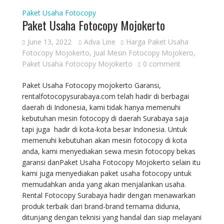
Paket Usaha Fotocopy
Paket Usaha Fotocopy Mojokerto
June 13, 2022
Adva Line
Harga Paket Usaha
Fotocopy Mojokerto
,
Jual Mesin Fotocopy Mojokero
,
Paket Usaha Fotocopy Mojokerto
0 comment
Paket Usaha Fotocopy mojokerto Garansi,
rentalfotocopysurabaya.com telah hadir di berbagai
daerah di Indonesia, kami tidak hanya memenuhi
kebutuhan mesin fotocopy di daerah Surabaya saja
tapi juga hadir di kota-kota besar Indonesia. Untuk
memenuhi kebutuhan akan mesin fotocopy di kota
anda, kami menyediakan sewa mesin fotocopy bekas
garansi danPaket Usaha Fotocopy Mojokerto selain itu
kami juga menyediakan paket usaha fotocopy untuk
memudahkan anda yang akan menjalankan usaha.
Rental Fotocopy Surabaya hadir dengan menawarkan
produk terbaik dari brand-brand ternama didunia,
ditunjang dengan teknisi yang handal dan siap melayani