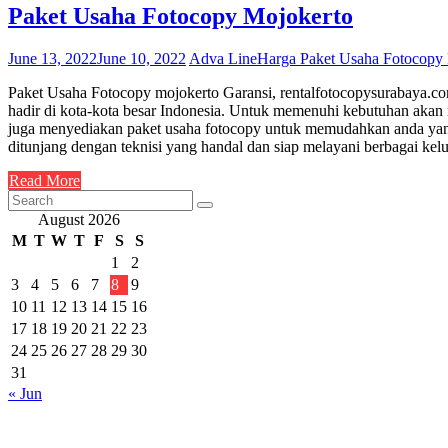
Paket Usaha Fotocopy Mojokerto
June 13, 2022
June 10, 2022
Adva Line
Harga Paket Usaha Fotocopy
Paket Usaha Fotocopy mojokerto Garansi, rentalfotocopysurabaya.com
hadir di kota-kota besar Indonesia. Untuk memenuhi kebutuhan akan
juga menyediakan paket usaha fotocopy untuk memudahkan anda yang
ditunjang dengan teknisi yang handal dan siap melayani berbagai k
Read More
August 2026
M
T
W
T
F
S
S
1
2
3
4
5
6
7
8
9
10
11
12
13
14
15
16
17
18
19
20
21
22
23
24
25
26
27
28
29
30
31
« Jun