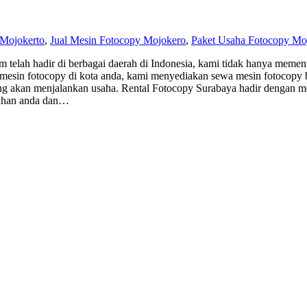
 Mojokerto
,
Jual Mesin Fotocopy Mojokero
,
Paket Usaha Fotocopy Mo
 telah hadir di berbagai daerah di Indonesia, kami tidak hanya memen
 mesin fotocopy di kota anda, kami menyediakan sewa mesin fotocopy 
 akan menjalankan usaha. Rental Fotocopy Surabaya hadir dengan men
eluhan anda dan…